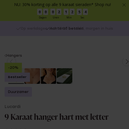
NU: 30% korting op alle 9 karaat sieraden* Shop nu!
0
0
0
2
1
2
5
4
Dagen
Uren
Min
Sec
Op werkdagen voor 17:00 besteld, morgen in huis
Achteraf betalen
You
Hangers
are
-20%
here:
Bestseller
Duurzamer
Lucardi
9 Karaat hanger hart met letter