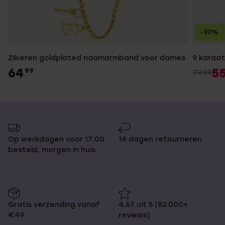
-30%
Zilveren goldplated naamarmband voor dames
9 karaat
64
5
99
79.99
Op werkdagen voor 17:00
14 dagen retourneren
besteld, morgen in huis
Gratis verzending vanaf
4,67 uit 5 (82.000+
€49
reviews)