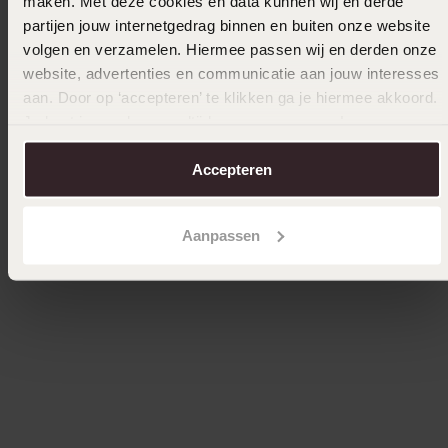
maken. Met deze cookies en data kunnen wij en derde
partijen jouw internetgedrag binnen en buiten onze website
volgen en verzamelen. Hiermee passen wij en derden onze
website, advertenties en communicatie aan jouw interesses
aan. Door op ‘accepteren’ te klikken ga je hiermee akkoord.
Je kunt je voorkeuren altijd weer aanpassen. Lees er meer
Bestseller
Bestsel
over in ons
cookiebeleid
.
Accepteren
14 karaat gouden letter hanger alfabet
14 kara
diamant
69
99
219
99
Aanpassen