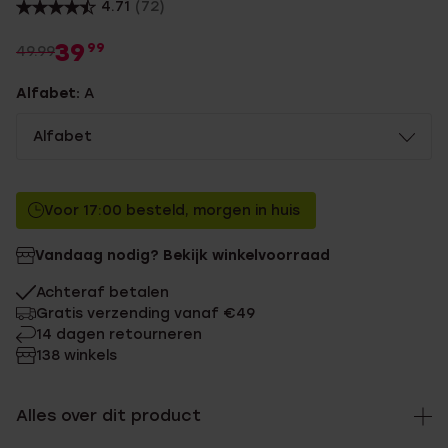
4.71
(72)
39
99
49.99
Alfabet:
A
Alfabet
Voor 17:00 besteld, morgen in huis
Vandaag nodig? Bekijk winkelvoorraad
Achteraf betalen
Gratis verzending vanaf €49
14 dagen retourneren
138 winkels
Alles over dit product