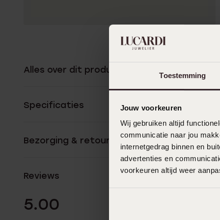
Alles over dit product
Toestemming
Specificaties
Jouw voorkeuren
Wij gebruiken altijd functio
communicatie naar jou makkel
Bezorging & retourneren
internetgedrag binnen en bu
advertenties en communicatie
voorkeuren altijd weer aanp
Reviews
1 Beoordelinge
5.00