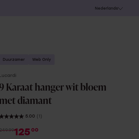
 schieten
Nederlands
Duurzamer
Web Only
Lucardi
9 Karaat hanger wit bloem
met diamant
5.00
(1)
125
00
249.99