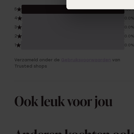
5
100.
4
0.0
3
0.0
2
0.0
1
0.0
Verzameld onder de
Gebruiksvoorwaarden
van
Trusted shops
Ook leuk voor jou