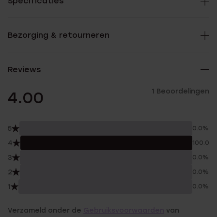
Specificaties
Bezorging & retourneren
Reviews
1 Beoordelingen
4.00
5
0.0%
4
100.0%
3
0.0%
2
0.0%
1
0.0%
Verzameld onder de
Gebruiksvoorwaarden
van