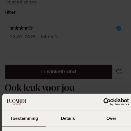
Trusted shops
Filter
22-03-2025 - Johan D.
In winkelmand
Ook leuk voor jou
Toestemming
Details
Over