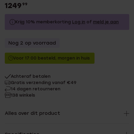
1249
99
Krijg 10% memberkorting
Log in
of
meld je aan
1249.99
Zonder memberkorting
Nog 2 op voorraad
1124.99
Met memberkorting
Voor 17:00 besteld, morgen in huis
Achteraf betalen
Gratis verzending vanaf €49
14 dagen retourneren
138 winkels
Alles over dit product