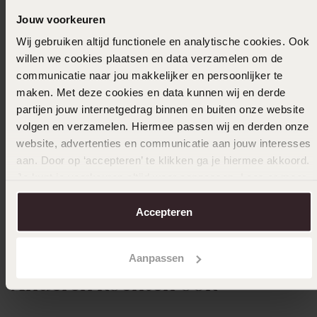
Jouw voorkeuren
Wij gebruiken altijd functionele en analytische cookies. Ook
willen we cookies plaatsen en data verzamelen om de
communicatie naar jou makkelijker en persoonlijker te
maken. Met deze cookies en data kunnen wij en derde
partijen jouw internetgedrag binnen en buiten onze website
volgen en verzamelen. Hiermee passen wij en derden onze
website, advertenties en communicatie aan jouw interesses
aan. Door op ‘accepteren’ te klikken ga je hiermee akkoord.
Duurzamer
Duurza
Je kunt je voorkeuren altijd weer aanpassen. Lees er meer
over in ons
cookiebeleid
.
9 karaat ketting met diamond cut gourmet
9 karaa
Accepteren
schakel 4,8mm voor heren
schakel 
1949
2299
99
Aanpassen
Anderen kochten ook