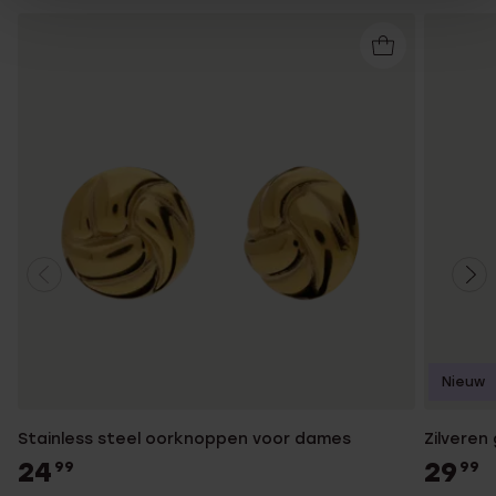
Nieuw
Stainless steel oorknoppen voor dames
Zilveren
24
29
99
99