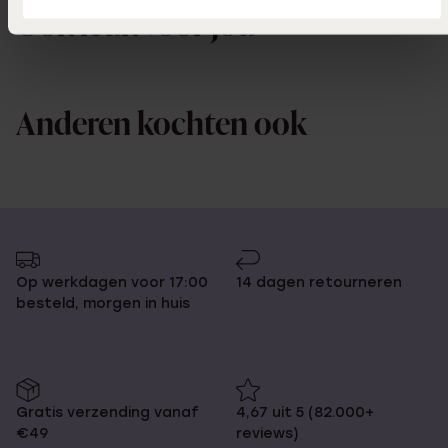
Ook leuk voor jou
Anderen kochten ook
Op werkdagen voor 17:00
14 dagen retourneren
besteld, morgen in huis
Gratis verzending vanaf
4,67 uit 5 (82.000+
€49
reviews)