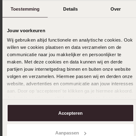
30-09-2025 - Lieke V.
Toestemming
Details
Over
Jouw voorkeuren
29-03-2025
Wij gebruiken altijd functionele en analytische cookies. Ook
Mooie oorbel
willen we cookies plaatsen en data verzamelen om de
communicatie naar jou makkelijker en persoonlijker te
maken. Met deze cookies en data kunnen wij en derde
partijen jouw internetgedrag binnen en buiten onze website
08-02-2025 - Raghad A.
volgen en verzamelen. Hiermee passen wij en derden onze
Mooie oorbellen
website, advertenties en communicatie aan jouw interesses
aan. Door op ‘accepteren’ te klikken ga je hiermee akkoord.
Toon meer
Je kunt je voorkeuren altijd weer aanpassen. Lees er meer
over in ons
cookiebeleid
.
Accepteren
Uitverkocht
Aanpassen