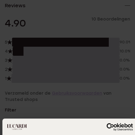
Reviews
10 Beoordelingen
4.90
5
90.0%
4
10.0%
3
0.0%
2
0.0%
1
0.0%
Verzameld onder de
Gebruiksvoorwaarden
van
Trusted shops
Filter