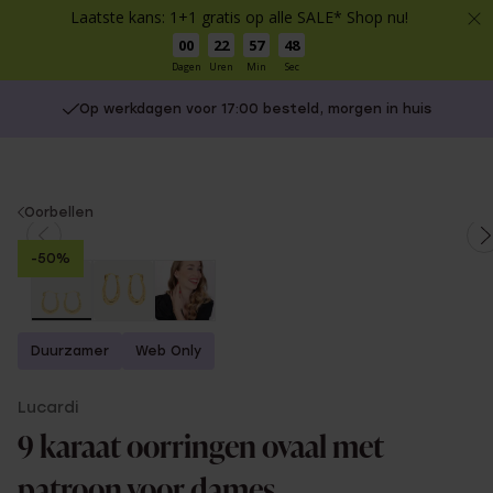
Laatste kans: 1+1 gratis op alle SALE* Shop nu!
00
22
57
48
Dagen
Uren
Min
Sec
Op werkdagen voor 17:00 besteld, morgen in huis
You
Oorbellen
are
-50%
here:
Duurzamer
Web Only
Lucardi
9 karaat oorringen ovaal met
patroon voor dames