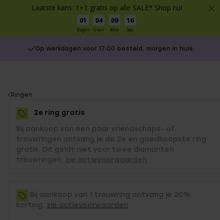
Laatste kans: 1+1 gratis op alle SALE* Shop nu!
01
04
09
16
Dagen
Uren
Min
Sec
Op werkdagen voor 17:00 besteld, morgen in huis
You
Ringen
are
2e ring gratis
here:
Bij aankoop van een paar vriendschaps- of
trouwringen ontvang je de 2e en goedkoopste ring
gratis. Dit geldt niet voor twee diamanten
trouwringen,
zie actievoorwaarden
Bij aankoop van 1 trouwring ontvang je 20%
korting,
zie actievoorwaarden