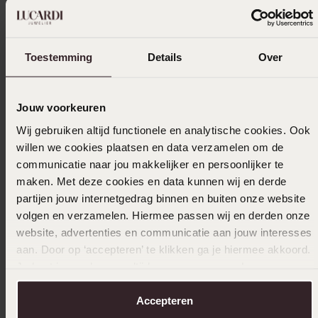
bestellingen
Selecteer maat & bestel
Toestemming
Details
Over
Ook leuk voor jou
Jouw voorkeuren
Wij gebruiken altijd functionele en analytische cookies. Ook
Anderen kochten ook
willen we cookies plaatsen en data verzamelen om de
communicatie naar jou makkelijker en persoonlijker te
maken. Met deze cookies en data kunnen wij en derde
partijen jouw internetgedrag binnen en buiten onze website
volgen en verzamelen. Hiermee passen wij en derden onze
website, advertenties en communicatie aan jouw interesses
aan. Door op ‘accepteren’ te klikken ga je hiermee akkoord.
Je kunt je voorkeuren altijd weer aanpassen. Lees er meer
over in ons
cookiebeleid
.
Accepteren