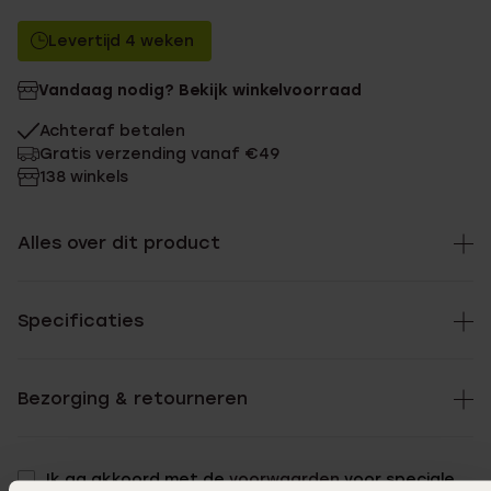
Levertijd 4 weken
Vandaag nodig? Bekijk winkelvoorraad
Achteraf betalen
Gratis verzending vanaf €49
138 winkels
Alles over dit product
Specificaties
Bezorging & retourneren
Ik ga akkoord met de
voorwaarden
voor speciale