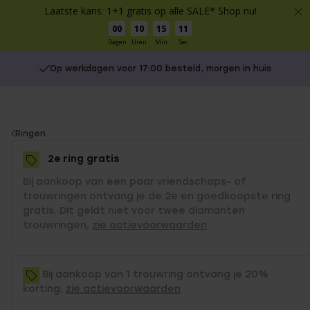
Laatste kans: 1+1 gratis op alle SALE* Shop nu!
00
10
15
11
Dagen
Uren
Min
Sec
Op werkdagen voor 17:00 besteld, morgen in huis
You
Ringen
are
2e ring gratis
here:
Bij aankoop van een paar vriendschaps- of
trouwringen ontvang je de 2e en goedkoopste ring
gratis. Dit geldt niet voor twee diamanten
trouwringen,
zie actievoorwaarden
Bij aankoop van 1 trouwring ontvang je 20%
korting,
zie actievoorwaarden