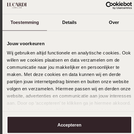
bestellingen
Selecteer maat & bestel
Toestemming
Details
Over
Ook leuk voor jou
Jouw voorkeuren
Wij gebruiken altijd functionele en analytische cookies. Ook
willen we cookies plaatsen en data verzamelen om de
Anderen kochten ook
communicatie naar jou makkelijker en persoonlijker te
maken. Met deze cookies en data kunnen wij en derde
partijen jouw internetgedrag binnen en buiten onze website
volgen en verzamelen. Hiermee passen wij en derden onze
website, advertenties en communicatie aan jouw interesses
aan. Door op ‘accepteren’ te klikken ga je hiermee akkoord.
Je kunt je voorkeuren altijd weer aanpassen. Lees er meer
over in ons
cookiebeleid
.
Accepteren