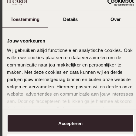
bestellingen
Selecteer maat & bestel
Toestemming
Details
Over
Ook leuk voor jou
Jouw voorkeuren
Wij gebruiken altijd functionele en analytische cookies. Ook
willen we cookies plaatsen en data verzamelen om de
Anderen kochten ook
communicatie naar jou makkelijker en persoonlijker te
maken. Met deze cookies en data kunnen wij en derde
partijen jouw internetgedrag binnen en buiten onze website
volgen en verzamelen. Hiermee passen wij en derden onze
website, advertenties en communicatie aan jouw interesses
aan. Door op ‘accepteren’ te klikken ga je hiermee akkoord.
Je kunt je voorkeuren altijd weer aanpassen. Lees er meer
over in ons
cookiebeleid
.
Accepteren