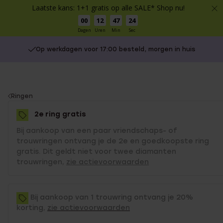
Laatste kans: 1+1 gratis op alle SALE* Shop nu!
00
12
47
24
Dagen
Uren
Min
Sec
Op werkdagen voor 17:00 besteld, morgen in huis
You
Ringen
are
2e ring gratis
here:
Bij aankoop van een paar vriendschaps- of
trouwringen ontvang je de 2e en goedkoopste ring
gratis. Dit geldt niet voor twee diamanten
trouwringen,
zie actievoorwaarden
Bij aankoop van 1 trouwring ontvang je 20%
korting,
zie actievoorwaarden