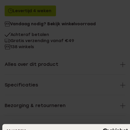
Levertijd 4 weken
Vandaag nodig? Bekijk winkelvoorraad
Achteraf betalen
Gratis verzending vanaf €49
138 winkels
Alles over dit product
Specificaties
Bezorging & retourneren
Ik ga akkoord met de
voorwaarden
voor speciale