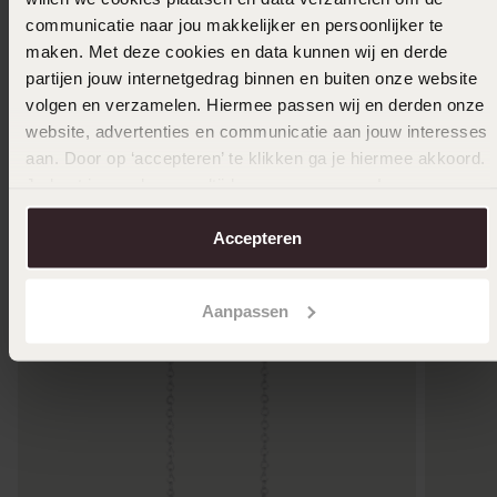
Nieuw
Nieuw
communicatie naar jou makkelijker en persoonlijker te
maken. Met deze cookies en data kunnen wij en derde
9 karaat hanger hart met zirkonia 7,5x13mm
Zilveren
partijen jouw internetgedrag binnen en buiten onze website
199
29
99
99
volgen en verzamelen. Hiermee passen wij en derden onze
website, advertenties en communicatie aan jouw interesses
aan. Door op ‘accepteren’ te klikken ga je hiermee akkoord.
Je kunt je voorkeuren altijd weer aanpassen. Lees er meer
over in ons
cookiebeleid
.
Anderen kochten ook
Accepteren
Aanpassen