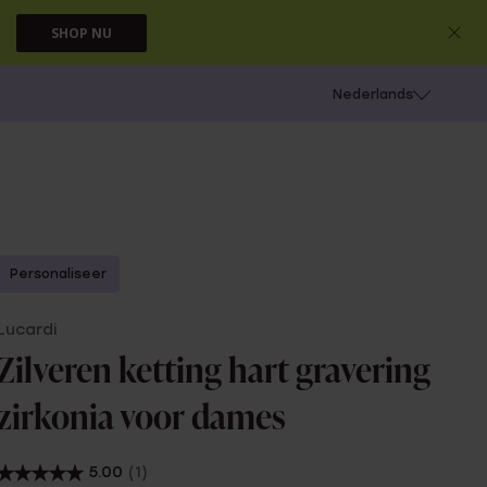
SHOP NU
 schieten
Nederlands
Personaliseer
Lucardi
Zilveren ketting hart gravering
zirkonia voor dames
5.00
(1)