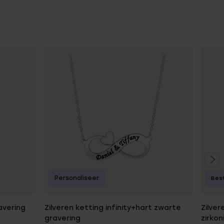
Personaliseer
Best
avering
Zilveren ketting infinity+hart zwarte
Zilver
gravering
zirkon