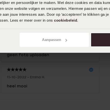
me kapot,de namen zijn zo klein
ijker en persoonlijker te maken. Met deze cookies en data kunn
gegraveerd dat je ze met een loep moet
iten onze website volgen en verzamelen. Hiermee passen wij en 
lezen Ik heb direct gereclameerd als
 aan jouw interesses aan. Door op ‘accepteren’ te klikken ga je
antwoord kreeg ik dat er niet meer plek
assen. Lees er meer over in ons
cookiebeleid
.
is om te graveren Waarom is me dit niet
bij de aankoop gezegd Graag een
oplossing het gaat toch om een bedrag
Aanpassen
van€70,- De ketting ligt op dit moment
bij jullie filiaal in Beek daarom kan ik
geen foto uploaden
11-10-2022 - Emma H.
heel mooi