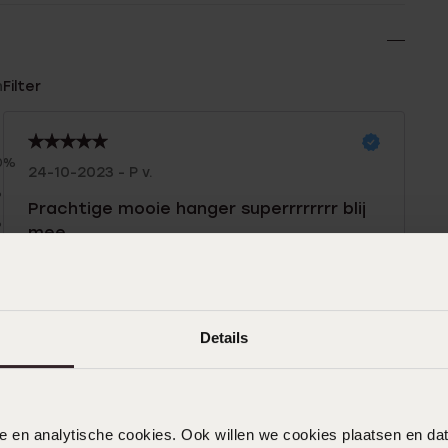
n
Filter
0%
24-10-2023 - P v.
%
Prachtige mooie hanger superrrrrrrr blij
%
mee
%
%
16-06-2023 - Marion E.
Details
Ik zou dit als verjaardagscadeau krijgen
,aan de zijkanten worden de namen van
mijn kleinkinderen gegraveerd, toen ik
hem na 3 weken ging ophalen schrok ik
nele en analytische cookies. Ook willen we cookies plaatsen en 