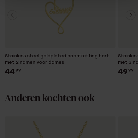
Stainless steel goldplated naamketting hart
Stainles
met 2 namen voor dames
met 3 n
44
49
99
99
Anderen kochten ook