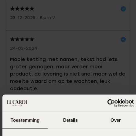
23-12-2025 - Bjorn V.
24-03-2024
Mooie ketting met namen, tekst had iets
groter gemogen, maar verder mooi
product, de levering is niet snel maar wel de
moeite waard om op te wachten, leuk
cadeautje.
14-05-2023 - Mirjam Z.
Toestemming
Details
Over
Het is mooi en sierlijk. Het is een kado