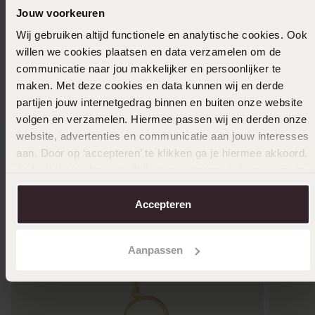
Jouw voorkeuren
Wij gebruiken altijd functionele en analytische cookies. Ook
Ik ga akkoord met de
voorwaarden
voor speciale
willen we cookies plaatsen en data verzamelen om de
bestellingen
communicatie naar jou makkelijker en persoonlijker te
maken. Met deze cookies en data kunnen wij en derde
In winkelmand
partijen jouw internetgedrag binnen en buiten onze website
volgen en verzamelen. Hiermee passen wij en derden onze
Ook leuk voor jou
website, advertenties en communicatie aan jouw interesses
aan. Door op ‘accepteren’ te klikken ga je hiermee akkoord.
Je kunt je voorkeuren altijd weer aanpassen. Lees er meer
over in ons
cookiebeleid
.
Accepteren
Aanpassen