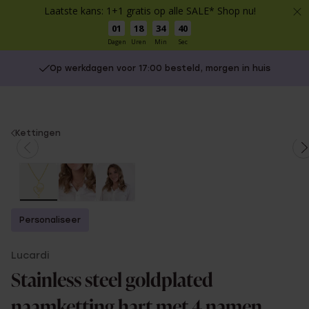
Laatste kans: 1+1 gratis op alle SALE* Shop nu!
01
18
34
40
Dagen
Uren
Min
Sec
Op werkdagen voor 17:00 besteld, morgen in huis
You
Kettingen
are
here:
Personaliseer
Lucardi
Stainless steel goldplated
naamketting hart met 4 namen