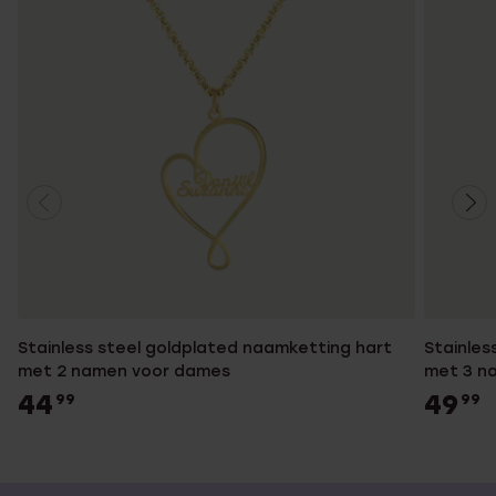
Stainless steel goldplated naamketting hart
Stainles
met 2 namen voor dames
met 3 n
44
49
99
99