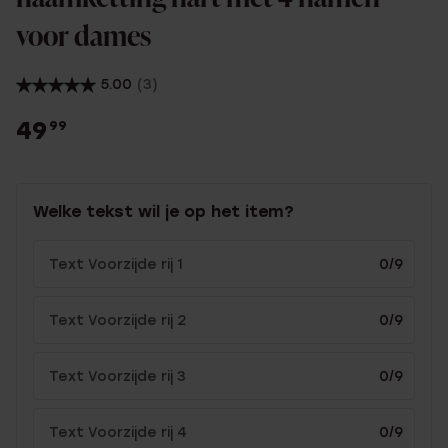
voor dames
5.00
(3)
49
99
Welke tekst wil je op het item?
0/9
0/9
0/9
0/9