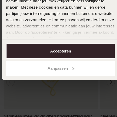
Ook leuk voor jou
communicatie naar jou makkelijker en persoonlijker te
maken. Met deze cookies en data kunnen wij en derde
partijen jouw internetgedrag binnen en buiten onze website
volgen en verzamelen. Hiermee passen wij en derden onze
website, advertenties en communicatie aan jouw interesses
aan. Door op ‘accepteren’ te klikken ga je hiermee akkoord.
Je kunt je voorkeuren altijd weer aanpassen. Lees er meer
over in ons
cookiebeleid
.
Accepteren
Aanpassen
Stainless steel goldplated naamketting hart
Zilveren