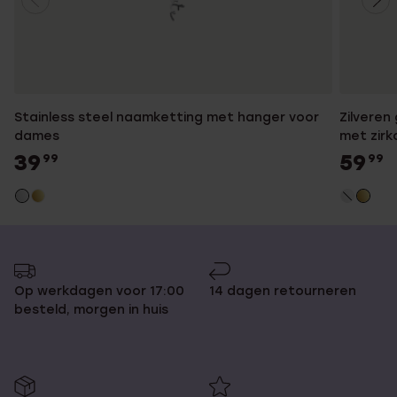
Stainless steel naamketting met hanger voor
Zilveren
dames
met zirk
39
59
99
99
Op werkdagen voor 17:00
14 dagen retourneren
besteld, morgen in huis