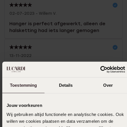
02-07-2023 - Willem V.
Hanger is perfect afgewerkt, alleen de
halsketting had iets langer gemogen
13-11-2022
Gewoon tevreden. Meer kan niet.
Toestemming
Details
Over
Ik ga akkoord met de
voorwaarden
voor speciale
bestellingen
Jouw voorkeuren
In winkelmand
Wij gebruiken altijd functionele en analytische cookies. Ook
willen we cookies plaatsen en data verzamelen om de