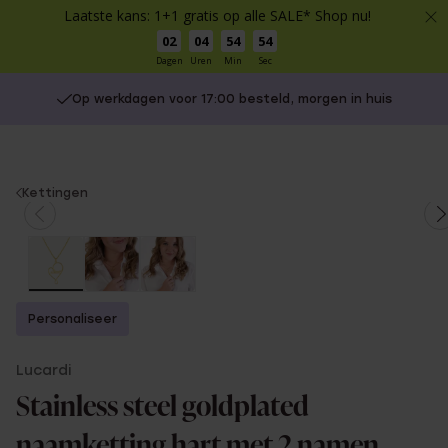
Laatste kans: 1+1 gratis op alle SALE* Shop nu!
02
04
54
53
Dagen
Uren
Min
Sec
Op werkdagen voor 17:00 besteld, morgen in huis
You
Kettingen
are
here:
Personaliseer
Lucardi
Stainless steel goldplated
naamketting hart met 2 namen