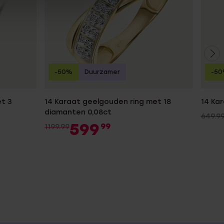
-50%
Duurzamer
-5
t 3
14 Karaat geelgouden ring met 18
14 Ka
diamanten 0,08ct
649.9
599
99
1199.99