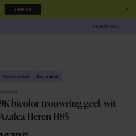
SHOP NU
 schieten
Nederlands
Personaliseer
Duurzamer
Schalins
9K bicolor trouwring geel/wit
Azalea Heren H85
99