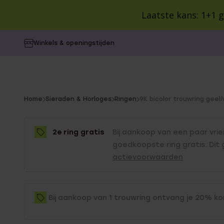
Laatste kans: 1+1 g
Alle producten
Sieraden en Horloges
SA
Winkels & openingstijden
CATEGORIEËN
CATEGORIEËN
CATEGORIEËN
VOOR WIE
VOOR WIE
COLLECTIE
Alle oorbe
Dames
Colorful 
Oorbellen
Cadeaus
Collecties
Dames
Heren
Kralenar
You
Home
Sieraden & Horloges
Ringen
9K bicolor trouwring geel
Ringen
Cadeausets
Inspiratie
Heren
Kinderen
Vintage
are
Kinderen
Style You
here:
Kettingen
Gepersonaliseerde
Blog
BUDGET
2e ring gratis
Bij aankoop van een paar vri
Birthston
cadeaus
Cadeaus 
goedkoopste ring gratis. Dit
Camille
Armbanden
actievoorwaarden
POPULAIR
Cadeaus 
Guess
Kindergeschenken
Minimalist
Cadeaus 
Horloges
Lucardi 
Cadeauverpakking
Bali
Cadeaus 
Bij aankoop van 1 trouwring ontvang je 20% ko
Gepersonaliseerde
Guess
sieraden
Giftcards
Myla