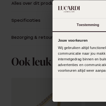
Alles over dit product
Specificaties
Toestemming
Bezorging & retourneren
Jouw voorkeuren
Wij gebruiken altijd functio
communicatie naar jou makkel
internetgedrag binnen en bu
Ook leuk voor jou
advertenties en communicatie
voorkeuren altijd weer aanp