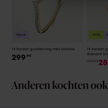
Nieuw
-50%
14 karaat gouden ring met zirkonia
14 karaat 
diamant 0.
299
99
2
499.99
Anderen kochten ook