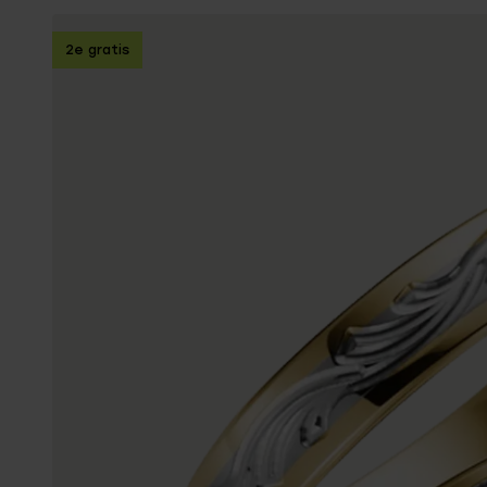
Enkelbandjes
2e gratis
Trouwringen
Accessoires
Piercings