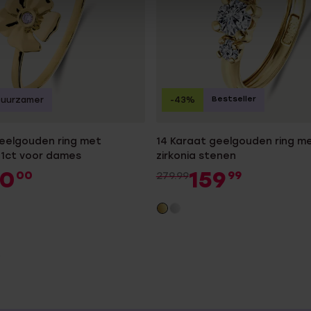
Bestseller
Duurzamer
-43%
geelgouden ring met
14 Karaat geelgouden ring me
01ct voor dames
zirkonia stenen
50
159
00
99
279.99