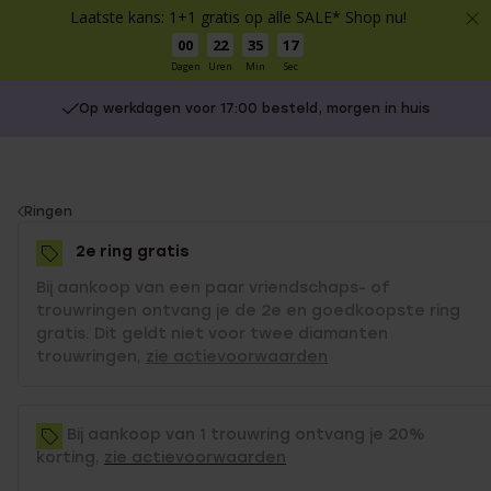
Laatste kans: 1+1 gratis op alle SALE* Shop nu!
00
22
35
17
Dagen
Uren
Min
Sec
Op werkdagen voor 17:00 besteld, morgen in huis
You
Ringen
are
2e ring gratis
here:
Bij aankoop van een paar vriendschaps- of
trouwringen ontvang je de 2e en goedkoopste ring
gratis. Dit geldt niet voor twee diamanten
trouwringen,
zie actievoorwaarden
Bij aankoop van 1 trouwring ontvang je 20%
korting,
zie actievoorwaarden