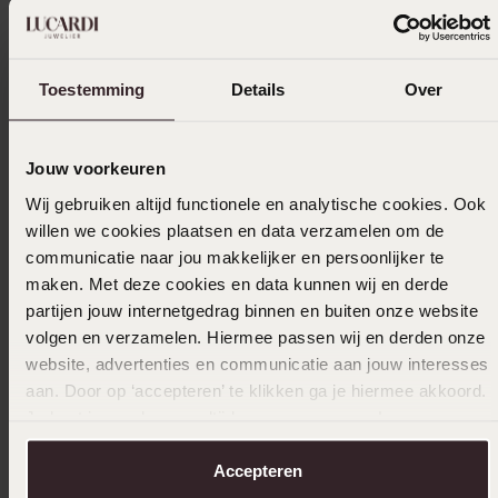
bestellingen
Selecteer maat & bestel
Toestemming
Details
Over
Ook leuk voor jou
Jouw voorkeuren
Wij gebruiken altijd functionele en analytische cookies. Ook
Anderen kochten ook
willen we cookies plaatsen en data verzamelen om de
communicatie naar jou makkelijker en persoonlijker te
maken. Met deze cookies en data kunnen wij en derde
partijen jouw internetgedrag binnen en buiten onze website
volgen en verzamelen. Hiermee passen wij en derden onze
website, advertenties en communicatie aan jouw interesses
aan. Door op ‘accepteren’ te klikken ga je hiermee akkoord.
Je kunt je voorkeuren altijd weer aanpassen. Lees er meer
over in ons
cookiebeleid
.
Accepteren