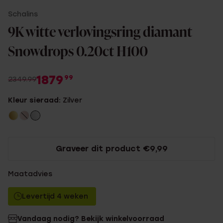
Schalins
9K witte verlovingsring diamant
Snowdrops 0.20ct H100
1879
99
2349.99
Kleur sieraad:
Zilver
Graveer dit product €9,99
Maatadvies
Levertijd 4 weken
Vandaag nodig? Bekijk winkelvoorraad