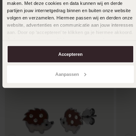
maken. Met deze cookies en data kunnen wij en derde
9 K witte verlovingsring dia Bouganville H103
9 karaat
partijen jouw internetgedrag binnen en buiten onze website
Bouganvi
3,079
99
3849.99
volgen en verzamelen. Hiermee passen wij en derden onze
3149.99
website, advertenties en communicatie aan jouw interesses
aan. Door op ‘accepteren’ te klikken ga je hiermee akkoord.
Je kunt je voorkeuren altijd weer aanpassen. Lees er meer
Anderen kochten ook
over in ons
cookiebeleid
.
Accepteren
Aanpassen