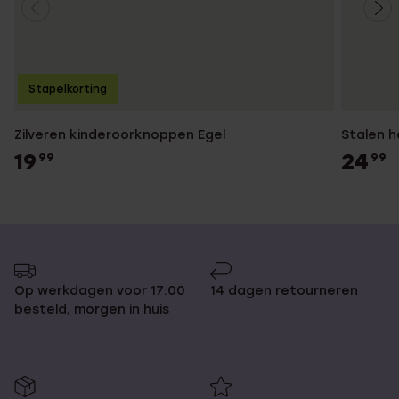
Stapelkorting
Zilveren kinderoorknoppen Egel
Stalen h
19
24
99
99
Op werkdagen voor 17:00
14 dagen retourneren
besteld, morgen in huis