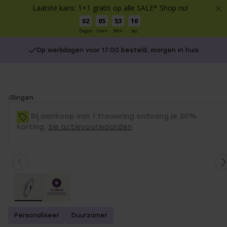
Laatste kans: 1+1 gratis op alle SALE* Shop nu!
02
05
53
10
Dagen
Uren
Min
Sec
Op werkdagen voor 17:00 besteld, morgen in huis
You
Ringen
are
Bij aankoop van 1 trouwring ontvang je 20%
here:
korting,
zie actievoorwaarden
Personaliseer
Duurzamer