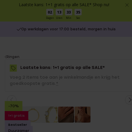
Laatste kans: 1+1 gratis op alle SALE* Shop nu!
02
13
33
35
Dagen
Uren
Min
Sec
Op werkdagen voor 17:00 besteld, morgen in huis
You
Ringen
are
Laatste kans: 1+1 gratis op alle SALE*
here:
Voeg 2 items toe aan je winkelmandje en krijg het
goedkoopste gratis.
*
-70%
1+1 gratis
Bestseller
Duurzamer