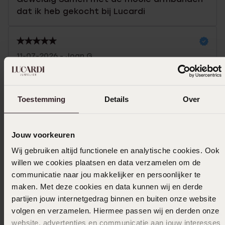
dat ik heb gekocht bij Lucardi
11-07-2026 - Joan G.
Hele mooie ring en precies zoals op de
afbeelding
Toestemming
Details
Over
05-07-2026 - Ellen V.
Jouw voorkeuren
Super mooie ring heel blij mee
Wij gebruiken altijd functionele en analytische cookies. Ook
willen we cookies plaatsen en data verzamelen om de
communicatie naar jou makkelijker en persoonlijker te
Toon meer
maken. Met deze cookies en data kunnen wij en derde
partijen jouw internetgedrag binnen en buiten onze website
volgen en verzamelen. Hiermee passen wij en derden onze
website, advertenties en communicatie aan jouw interesses