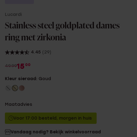
Lucardi
Stainless steel goldplated dames
ring met zirkonia
4.45
(29)
15
00
49.99
Kleur sieraad:
Goud
Maatadvies
Voor 17:00 besteld, morgen in huis
Vandaag nodig? Bekijk winkelvoorraad