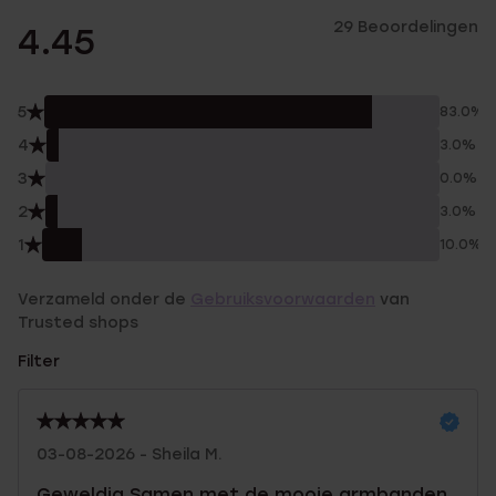
29 Beoordelingen
4.45
5
83.0%
4
3.0%
3
0.0%
2
3.0%
1
10.0%
Verzameld onder de
Gebruiksvoorwaarden
van
Trusted shops
Filter
03-08-2026 - Sheila M.
Geweldig Samen met de mooie armbanden