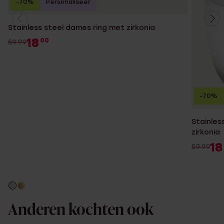
-70%
Personaliseer
Stainless steel dames ring met zirkonia
18
00
59.99
-70%
Stainles
zirkonia
18
59.99
Anderen kochten ook