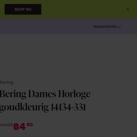
SHOP NU
 schieten
Nederlands
Bering
Bering Dames Horloge
goudkleurig 14134-331
84
50
169.00