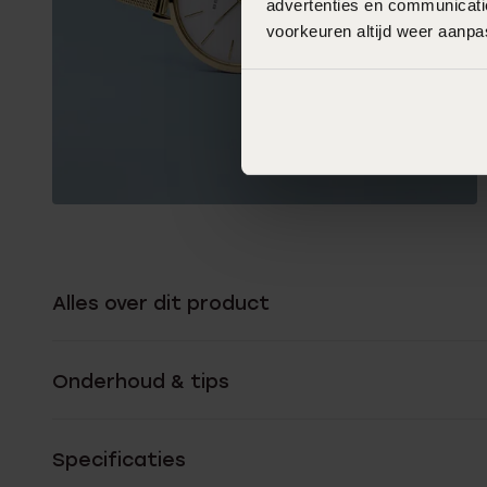
advertenties en communicatie
voorkeuren altijd weer aanp
Alles over dit product
Onderhoud & tips
Specificaties