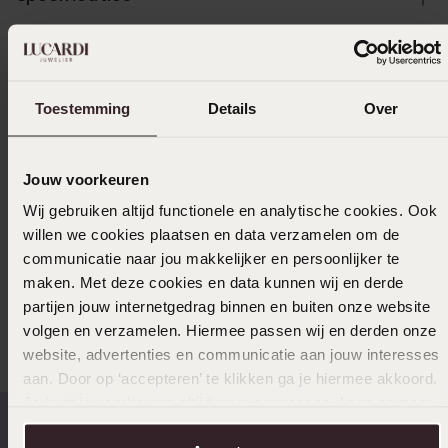
Bezorging & retourneren
Toestemming
Details
Over
Uitverkocht
Jouw voorkeuren
Ook leuk voor jou
Wij gebruiken altijd functionele en analytische cookies. Ook
willen we cookies plaatsen en data verzamelen om de
communicatie naar jou makkelijker en persoonlijker te
maken. Met deze cookies en data kunnen wij en derde
Anderen kochten ook
partijen jouw internetgedrag binnen en buiten onze website
volgen en verzamelen. Hiermee passen wij en derden onze
website, advertenties en communicatie aan jouw interesses
aan. Door op ‘accepteren’ te klikken ga je hiermee akkoord.
Je kunt je voorkeuren altijd weer aanpassen. Lees er meer
over in ons
cookiebeleid
.