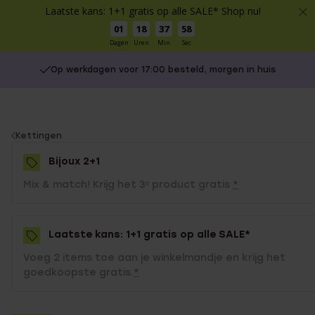
Laatste kans: 1+1 gratis op alle SALE* Shop nu!
01
18
37
58
Dagen
Uren
Min
Sec
Op werkdagen voor 17:00 besteld, morgen in huis
You
Kettingen
are
Bijoux 2+1
here:
Mix & match! Krijg het 3ᵉ product gratis
*
Laatste kans: 1+1 gratis op alle SALE*
Voeg 2 items toe aan je winkelmandje en krijg het
goedkoopste gratis.
*