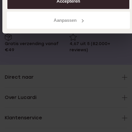
Accepteren
Op werkdagen voor 17:00
14 dagen retourneren
besteld, morgen in huis
Aanpassen
Gratis verzending vanaf
4,67 uit 5 (82.000+
€49
reviews)
Direct naar
Over Lucardi
Klantenservice