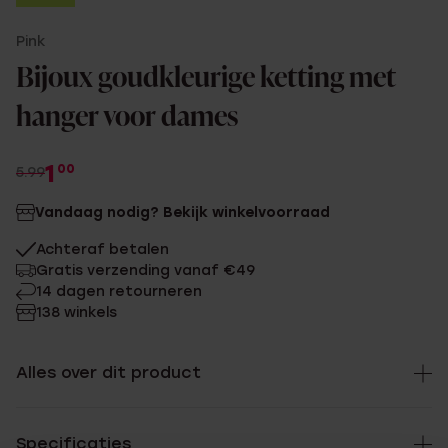
-83%
Pink
2+1
Bijoux goudkleurige ketting met
1+1 gratis
hanger voor dames
1
00
5.99
Vandaag nodig? Bekijk winkelvoorraad
Achteraf betalen
Gratis verzending vanaf €49
14 dagen retourneren
138 winkels
Alles over dit product
Specificaties