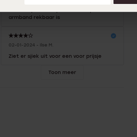
supermooie armband als "zomaar " een
cadeautje voor mijn zus. heel fijn dat de
armband rekbaar is
02-01-2024 - Ilse M.
Ziet er sjiek uit voor een voor prijsje
Toon meer