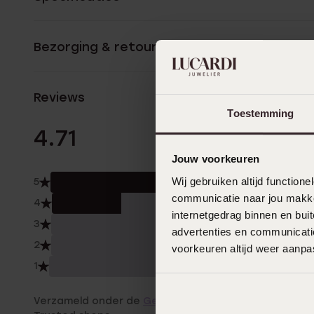
Bezorging & retourneren
Reviews
Toestemming
7 Beoordelinge
4.71
Jouw voorkeuren
Wij gebruiken altijd functio
5
71.0
communicatie naar jou makkel
4
29.0
internetgedrag binnen en bu
3
0.0
advertenties en communicatie
2
0.0
voorkeuren altijd weer aanp
1
0.0
Verzameld onder de
Gebruiksvoorwaarden
van