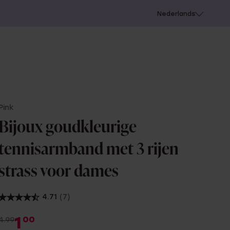
 schieten
Nederlands
Pink
Bijoux goudkleurige
tennisarmband met 3 rijen
strass voor dames
4.71
(7)
1
00
4.99