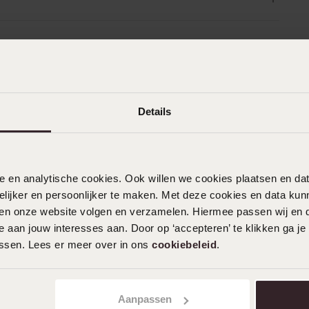
Details
n
Filter
nele en analytische cookies. Ook willen we cookies plaatsen en 
%
21-02-2024 - Stefanie P.
ijker en persoonlijker te maken. Met deze cookies en data kunn
%
Mooie, classy armband! Past overal bij,
iten onze website volgen en verzamelen. Hiermee passen wij en 
%
van chic tot casual.
 aan jouw interesses aan. Door op ‘accepteren’ te klikken ga je
%
assen. Lees er meer over in ons
cookiebeleid
.
%
19-01-2024 - M d.
Aanpassen