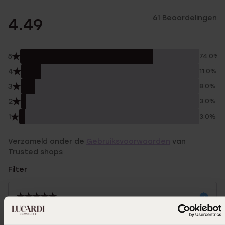
61 Beoordelingen
4.49
5
74.0%
4
11.0%
3
8.0%
2
3.0%
1
3.0%
Verzameld onder de
Gebruiksvoorwaarden
van
Trusted shops
Filter
30-08-2025 - Asia e.