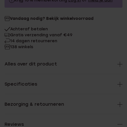
Krijg 10% memberkorting
Log in
of
meld je aan
1.99
Zonder memberkorting
Vandaag nodig? Bekijk winkelvoorraad
1.79
Met memberkorting
Achteraf betalen
Gratis verzending vanaf €49
14 dagen retourneren
138 winkels
Alles over dit product
Specificaties
Bezorging & retourneren
Reviews