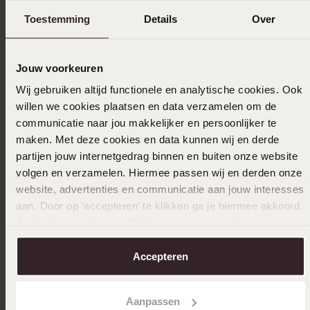
Leuk om kado te doen
Toestemming
Details
Over
Jouw voorkeuren
12-05-2025 - Mark H.
Wij gebruiken altijd functionele en analytische cookies. Ook
mooie verpakking bij juiste aangelegenheid
willen we cookies plaatsen en data verzamelen om de
communicatie naar jou makkelijker en persoonlijker te
maken. Met deze cookies en data kunnen wij en derde
25-02-2025 - Jordi V.
partijen jouw internetgedrag binnen en buiten onze website
volgen en verzamelen. Hiermee passen wij en derden onze
Niks speciaals
website, advertenties en communicatie aan jouw interesses
aan. Door op ‘accepteren’ te klikken ga je hiermee akkoord.
Toon meer
Je kunt je voorkeuren altijd weer aanpassen. Lees er meer
over in ons
cookiebeleid
.
Accepteren
Uitverkocht
Aanpassen