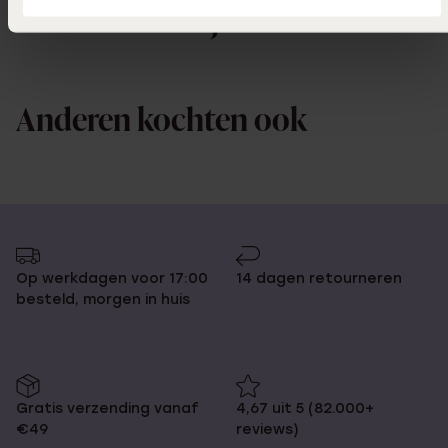
Ook leuk voor jou
Anderen kochten ook
Op werkdagen voor 17:00
14 dagen retourneren
besteld, morgen in huis
Gratis verzending vanaf
4,67 uit 5 (82.000+
€49
reviews)