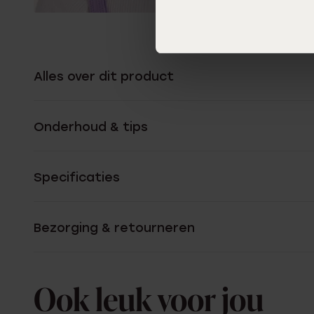
Alles over dit product
Onderhoud & tips
Specificaties
Bezorging & retourneren
Ook leuk voor jou