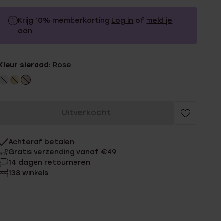
Krijg 10% memberkorting
Log in
of
meld je
aan
29.99
Zonder memberkorting
Kleur sieraad:
Rose
26.99
Met memberkorting
Uitverkocht
Achteraf betalen
Gratis verzending vanaf €49
14 dagen retourneren
138 winkels