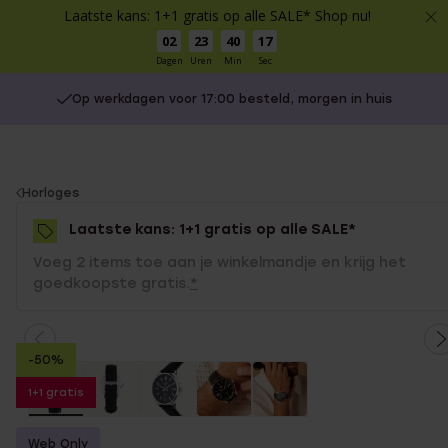
Laatste kans: 1+1 gratis op alle SALE* Shop nu!
02
23
40
17
Dagen
Uren
Min
Sec
Op werkdagen voor 17:00 besteld, morgen in huis
You
Horloges
are
Laatste kans: 1+1 gratis op alle SALE*
here:
Voeg 2 items toe aan je winkelmandje en krijg het
goedkoopste gratis.
*
-50%
1+1 gratis
Web Only