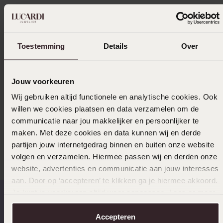
Bezorging & retourneren
Toestemming
Details
Over
Uitverkocht
Jouw voorkeuren
Ook leuk voor jou
Wij gebruiken altijd functionele en analytische cookies. Ook
willen we cookies plaatsen en data verzamelen om de
communicatie naar jou makkelijker en persoonlijker te
maken. Met deze cookies en data kunnen wij en derde
Anderen kochten ook
partijen jouw internetgedrag binnen en buiten onze website
volgen en verzamelen. Hiermee passen wij en derden onze
website, advertenties en communicatie aan jouw interesses
aan. Door op ‘accepteren’ te klikken ga je hiermee akkoord.
Je kunt je voorkeuren altijd weer aanpassen. Lees er meer
over in ons
cookiebeleid
.
Accepteren
Op werkdagen voor 17:00
14 dagen retourneren