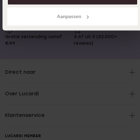
besteld, morgen in huis
Aanpassen
Gratis verzending vanaf
4,67 uit 5 (82.000+
€49
reviews)
Direct naar
Over Lucardi
Klantenservice
LUCARDI MEMBER