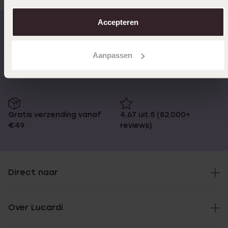
over in ons
cookiebeleid
.
Accepteren
Op werkdagen voor 17:00
14 dagen retourneren
Aanpassen
besteld, morgen in huis
Gratis verzending vanaf
4,67 uit 5 (82.000+
€49
reviews)
Direct naar
Over Lucardi