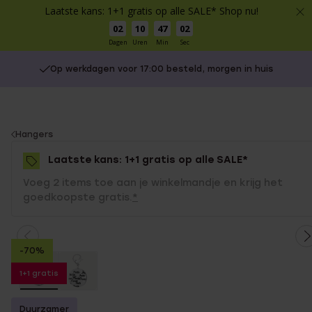
Laatste kans: 1+1 gratis op alle SALE* Shop nu!
02
10
47
02
Dagen
Uren
Min
Sec
Op werkdagen voor 17:00 besteld, morgen in huis
You
Hangers
are
Laatste kans: 1+1 gratis op alle SALE*
here:
Voeg 2 items toe aan je winkelmandje en krijg het
goedkoopste gratis.
*
-70%
1+1 gratis
Duurzamer