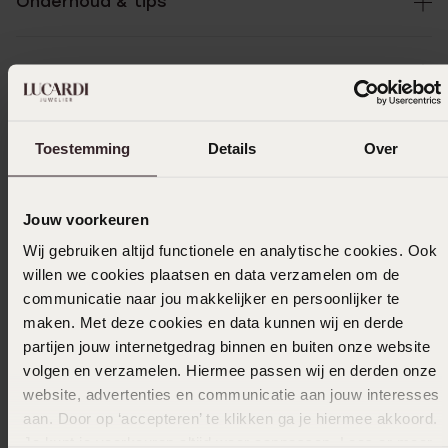
Onderhoud & tips
Specificaties
Bezorging & retourneren
Toestemming
Details
Over
Jouw voorkeuren
Uitverkocht
Wij gebruiken altijd functionele en analytische cookies. Ook
willen we cookies plaatsen en data verzamelen om de
Ook leuk voor jou
communicatie naar jou makkelijker en persoonlijker te
maken. Met deze cookies en data kunnen wij en derde
partijen jouw internetgedrag binnen en buiten onze website
volgen en verzamelen. Hiermee passen wij en derden onze
Anderen kochten ook
website, advertenties en communicatie aan jouw interesses
aan. Door op ‘accepteren’ te klikken ga je hiermee akkoord.
Je kunt je voorkeuren altijd weer aanpassen. Lees er meer