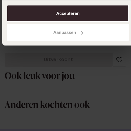
over in ons
cookiebeleid
.
Accepteren
19-12-2022 - Linda v.
Mooi!
Aanpassen
Uitverkocht
Ook leuk voor jou
Anderen kochten ook