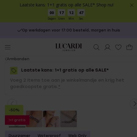
Laatste kans: 1+1 gratis op alle SALE* Shop nu!
00
17
12
47
Dagen
Uren
Min
Sec
Op werkdagen voor 17:00 besteld, morgen in huis
You
Armbanden
are
Laatste kans: 1+1 gratis op alle SALE*
here:
Voeg 2 items toe aan je winkelmandje en krijg het
goedkoopste gratis.
*
-50%
1+1 gratis
Duurzamer
Waterproof
Web Only