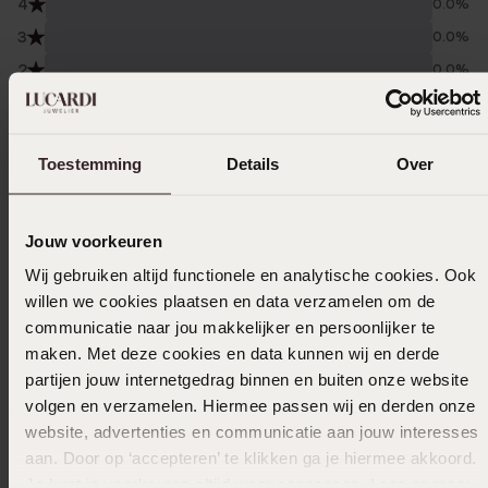
4
0.0%
3
0.0%
2
0.0%
1
0.0%
Verzameld onder de
Gebruiksvoorwaarden
van
Toestemming
Details
Over
Trusted shops
Filter
Jouw voorkeuren
Wij gebruiken altijd functionele en analytische cookies. Ook
willen we cookies plaatsen en data verzamelen om de
10-09-2023 - Sabine K.
communicatie naar jou makkelijker en persoonlijker te
maken. Met deze cookies en data kunnen wij en derde
partijen jouw internetgedrag binnen en buiten onze website
volgen en verzamelen. Hiermee passen wij en derden onze
13-05-2023 - Ria d.
website, advertenties en communicatie aan jouw interesses
Mooie armband en goede pasvorm
aan. Door op ‘accepteren’ te klikken ga je hiermee akkoord.
Je kunt je voorkeuren altijd weer aanpassen. Lees er meer