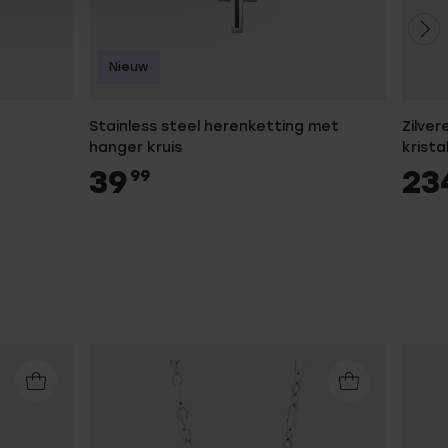
Nieuw
Stainless steel herenketting met
Zilve
hanger kruis
krist
39
23
99