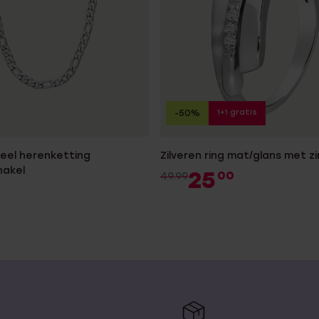
1+1 gratis
-50%
teel herenketting
Zilveren ring mat/glans met zi
hakel
25
00
49.99