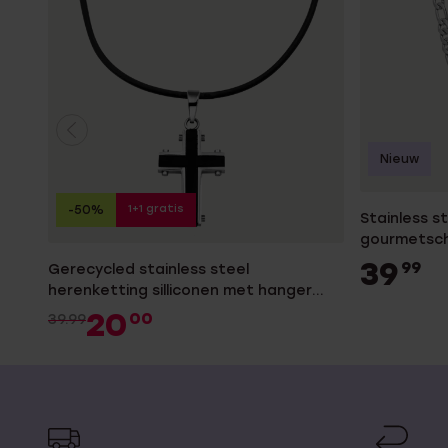
Nieuw
1+1 gratis
-50%
Stainless s
gourmetsc
39
99
Gerecycled stainless steel
herenketting silliconen met hanger
kruis
20
00
39.99