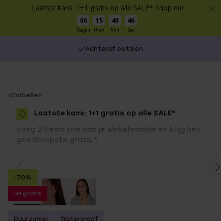
Laatste kans: 1+1 gratis op alle SALE* Shop nu!
00
15
40
46
Dagen
Uren
Min
Sec
Achteraf betalen
You
Oorbellen
are
Laatste kans: 1+1 gratis op alle SALE*
here:
Voeg 2 items toe aan je winkelmandje en krijg het
goedkoopste gratis.
*
-70%
1+1 gratis
Duurzamer
Waterproof