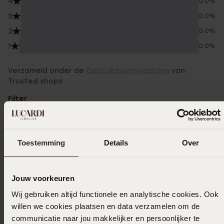
4
0.0%
3
0.0%
2
0.0%
1
0.0%
Verzameld onder de
Gebruiksvoorwaarden
van
Trusted shops
Filter
15-10-2023 - Wendy v.
Toestemming
Details
Over
Dat het van goeie kwaliteit is,vooral voor
mijn dochter want die kan niet overal tegen
Jouw voorkeuren
en deze wel.
Wij gebruiken altijd functionele en analytische cookies. Ook
willen we cookies plaatsen en data verzamelen om de
communicatie naar jou makkelijker en persoonlijker te