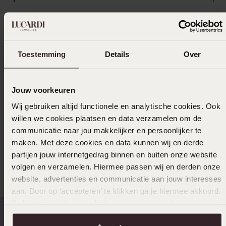
Bezorging & retourneren
Toestemming
Details
Over
Selecteer maat & bestel
Jouw voorkeuren
Ook leuk voor jou
Wij gebruiken altijd functionele en analytische cookies. Ook
willen we cookies plaatsen en data verzamelen om de
communicatie naar jou makkelijker en persoonlijker te
maken. Met deze cookies en data kunnen wij en derde
Anderen kochten ook
partijen jouw internetgedrag binnen en buiten onze website
volgen en verzamelen. Hiermee passen wij en derden onze
website, advertenties en communicatie aan jouw interesses
aan. Door op ‘accepteren’ te klikken ga je hiermee akkoord.
Je kunt je voorkeuren altijd weer aanpassen. Lees er meer
over in ons
cookiebeleid
.