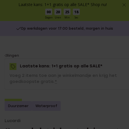
Laatste kans: 1+1 gratis op alle SALE* Shop nu!
00
20
25
18
Dagen
Uren
Min
Sec
Op werkdagen voor 17:00 besteld, morgen in huis
You
Ringen
are
Laatste kans: 1+1 gratis op alle SALE*
here:
Voeg 2 items toe aan je winkelmandje en krijg het
goedkoopste gratis.
*
-70%
Duurzamer
Waterproof
1+1 gratis
Lucardi