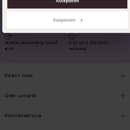
Accepteren
Op werkdagen voor 17:00
14 dagen retourneren
besteld, morgen in huis
Aanpassen
Gratis verzending vanaf
4,67 uit 5 (82.000+
€49
reviews)
Direct naar
Over Lucardi
Klantenservice