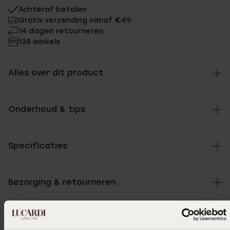
Achteraf betalen
Gratis verzending vanaf €49
14 dagen retourneren
138 winkels
Alles over dit product
Onderhoud & tips
Specificaties
Bezorging & retourneren
Selecteer maat & bestel