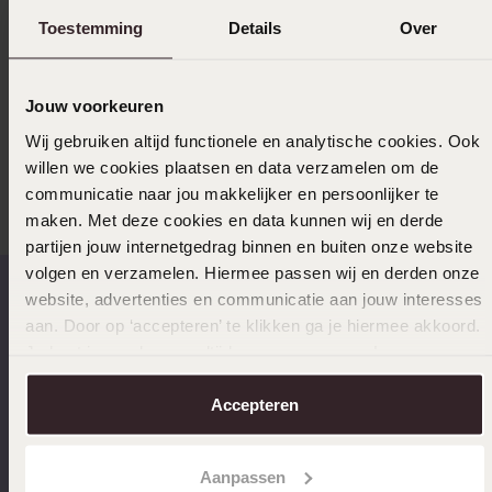
Toestemming
Details
Over
Ook leuk voor jou
Jouw voorkeuren
Wij gebruiken altijd functionele en analytische cookies. Ook
Anderen kochten ook
willen we cookies plaatsen en data verzamelen om de
communicatie naar jou makkelijker en persoonlijker te
maken. Met deze cookies en data kunnen wij en derde
partijen jouw internetgedrag binnen en buiten onze website
volgen en verzamelen. Hiermee passen wij en derden onze
website, advertenties en communicatie aan jouw interesses
aan. Door op ‘accepteren’ te klikken ga je hiermee akkoord.
Op werkdagen voor 17:00
14 dagen retourneren
Je kunt je voorkeuren altijd weer aanpassen. Lees er meer
besteld, morgen in huis
over in ons
cookiebeleid
.
Accepteren
Aanpassen
Gratis verzending vanaf
4,67 uit 5 (82.000+