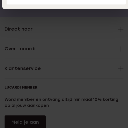
€49
reviews)
Direct naar
Over Lucardi
Klantenservice
LUCARDI MEMBER
Word member en ontvang altijd minimaal 10% korting
op al jouw aankopen
Meld je aan