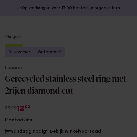
Op werkdagen voor 17:00 besteld, morgen in huis
You
Ringen
are
-70%
here:
Duurzamer
Waterproof
Lucardi
Gerecycled stainless steel ring met
2rijen diamond cut
12
00
39.99
Maatadvies
Vandaag nodig? Bekijk winkelvoorraad