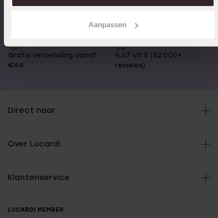
besteld, morgen in huis
Aanpassen
Gratis verzending vanaf
4,67 uit 5 (82.000+
€49
reviews)
Direct naar
Over Lucardi
Klantenservice
LUCARDI MEMBER