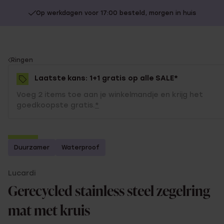
Op werkdagen voor 17:00 besteld, morgen in huis
You
Ringen
are
Laatste kans: 1+1 gratis op alle SALE*
here:
Voeg 2 items toe aan je winkelmandje en krijg het
goedkoopste gratis.
*
-50%
Duurzamer
Waterproof
1+1 gratis
Lucardi
Gerecycled stainless steel zegelring
mat met kruis