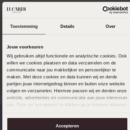
Bezorging & retourneren
Toestemming
Details
Over
Selecteer maat & bestel
Jouw voorkeuren
Ook leuk voor jou
Wij gebruiken altijd functionele en analytische cookies. Ook
willen we cookies plaatsen en data verzamelen om de
communicatie naar jou makkelijker en persoonlijker te
maken. Met deze cookies en data kunnen wij en derde
Anderen kochten ook
partijen jouw internetgedrag binnen en buiten onze website
volgen en verzamelen. Hiermee passen wij en derden onze
website, advertenties en communicatie aan jouw interesses
aan. Door op ‘accepteren’ te klikken ga je hiermee akkoord.
Je kunt je voorkeuren altijd weer aanpassen. Lees er meer
over in ons
cookiebeleid
.
Op werkdagen voor 17:00
14 dagen retourneren
Accepteren