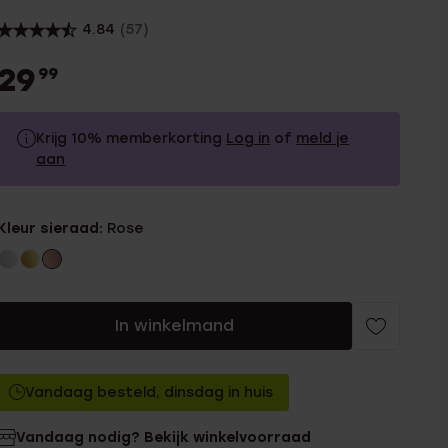
4.84
(57)
29
99
Krijg 10% memberkorting
Log in
of
meld je
aan
29.99
Zonder memberkorting
Kleur sieraad:
Rose
26.99
Met memberkorting
In winkelmand
Vandaag besteld, dinsdag in huis
Vandaag nodig? Bekijk winkelvoorraad