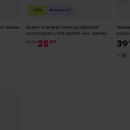
-50%
Waterproof
gen Guess
Guess stainless steel goldplated
Guess
oorknoppen LOVE GUESS voor dames
oorkn
25
39
00
50.00