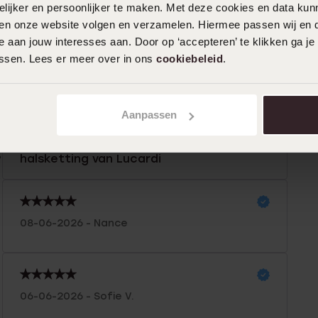
ijker en persoonlijker te maken. Met deze cookies en data kunn
iten onze website volgen en verzamelen. Hiermee passen wij en 
n
Filter
 aan jouw interesses aan. Door op ‘accepteren’ te klikken ga je
assen. Lees er meer over in ons
cookiebeleid
.
%
15-06-2026 - Henny S.
Aanpassen
Zijn niet te lastig om vast te maken en
%
staan mooi bij de bijpassende
%
halsketting van Lucardi
%
08-06-2026 - Nance
06-06-2026 - Sofie V.