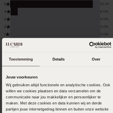
5
92.0%
4
8.0%
3
0.0%
2
0.0%
1
0.0%
Verzameld onder de
Gebruiksvoorwaarden
van
Trusted shops
Toestemming
Details
Over
Filter
Jouw voorkeuren
06-07-2026 - A S.
Wij gebruiken altijd functionele en analytische cookies. Ook
willen we cookies plaatsen en data verzamelen om de
heel mooi en goed
communicatie naar jou makkelijker en persoonlijker te
maken. Met deze cookies en data kunnen wij en derde
partijen jouw internetgedrag binnen en buiten onze website