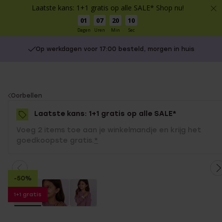
Laatste kans: 1+1 gratis op alle SALE* Shop nu!
01
07
20
10
Dagen
Uren
Min
Sec
Op werkdagen voor 17:00 besteld, morgen in huis
You
Oorbellen
are
Laatste kans: 1+1 gratis op alle SALE*
here:
Voeg 2 items toe aan je winkelmandje en krijg het
goedkoopste gratis.
*
-50%
1+1 gratis