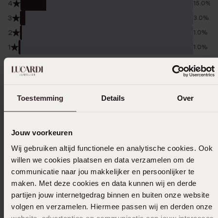
4
15.0%
3
3.0%
2
1.0%
1
1.0%
Verzameld onder de
Gebruiksvoorwaarden
van
Trusted shops
Toestemming
Details
Over
Filter
Jouw voorkeuren
13-03-2026 - Lp S.
Wij gebruiken altijd functionele en analytische cookies. Ook
willen we cookies plaatsen en data verzamelen om de
communicatie naar jou makkelijker en persoonlijker te
maken. Met deze cookies en data kunnen wij en derde
19-02-2026 - Grace
partijen jouw internetgedrag binnen en buiten onze website
volgen en verzamelen. Hiermee passen wij en derden onze
website, advertenties en communicatie aan jouw interesses