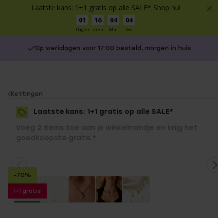
Laatste kans: 1+1 gratis op alle SALE* Shop nu!
01
16
04
04
Dagen
Uren
Min
Sec
Op werkdagen voor 17:00 besteld, morgen in huis
You
Kettingen
are
Laatste kans: 1+1 gratis op alle SALE*
here:
Voeg 2 items toe aan je winkelmandje en krijg het
goedkoopste gratis.
*
-70%
1+1 gratis