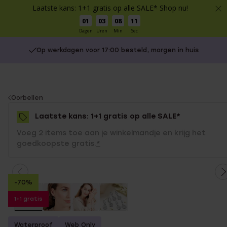
Laatste kans: 1+1 gratis op alle SALE* Shop nu!
01
03
08
11
Dagen
Uren
Min
Sec
Op werkdagen voor 17:00 besteld, morgen in huis
You
Oorbellen
are
Laatste kans: 1+1 gratis op alle SALE*
here:
Voeg 2 items toe aan je winkelmandje en krijg het
goedkoopste gratis.
*
-70%
1+1 gratis
Waterproof
Web Only