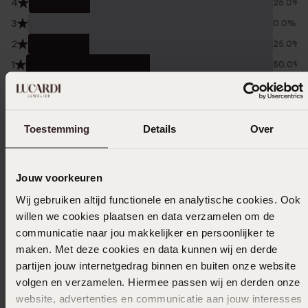
4
25.0%
3
0.0%
2
25.0%
1
50.0%
Verzameld onder de
Gebruiksvoorwaarden
van
Trusted shops
Toestemming
Details
Over
Filter
Jouw voorkeuren
05-12-2025 - Aquilla K.
Wij gebruiken altijd functionele en analytische cookies. Ook
willen we cookies plaatsen en data verzamelen om de
communicatie naar jou makkelijker en persoonlijker te
maken. Met deze cookies en data kunnen wij en derde
10-03-2025 - Aquilla K.
partijen jouw internetgedrag binnen en buiten onze website
volgen en verzamelen. Hiermee passen wij en derden onze
Niet besteld
website, advertenties en communicatie aan jouw interesses