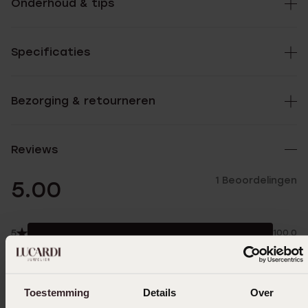
Onderhoud & tips
Specificaties
Bezorging & retourneren
Reviews
1 Beoordelingen
5.00
5
100.0%
4
0.0%
3
0.0%
Toestemming
Details
Over
2
0.0%