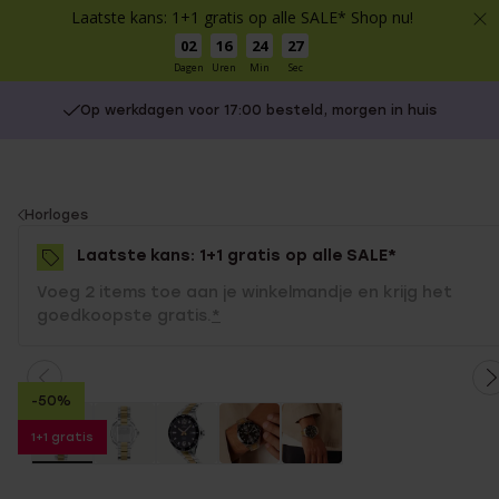
Laatste kans: 1+1 gratis op alle SALE* Shop nu!
02
16
24
27
Dagen
Uren
Min
Sec
Op werkdagen voor 17:00 besteld, morgen in huis
You
Horloges
are
Laatste kans: 1+1 gratis op alle SALE*
here:
Voeg 2 items toe aan je winkelmandje en krijg het
goedkoopste gratis.
*
-50%
1+1 gratis