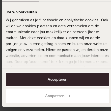
1
0.0%
Jouw voorkeuren
Verzameld onder de
Gebruiksvoorwaarden
van
Wij gebruiken altijd functionele en analytische cookies. Ook
Trusted shops
willen we cookies plaatsen en data verzamelen om de
Filter
communicatie naar jou makkelijker en persoonlijker te
maken. Met deze cookies en data kunnen wij en derde
partijen jouw internetgedrag binnen en buiten onze website
volgen en verzamelen. Hiermee passen wij en derden onze
19-04-2025 - Ria
website, advertenties en communicatie aan jouw interesses
aan. Door op ‘accepteren’ te klikken ga je hiermee akkoord.
Je kunt je voorkeuren altijd weer aanpassen. Lees er meer
over in ons
cookiebeleid
.
Uitverkocht
Accepteren
Ook leuk voor jou
Aanpassen