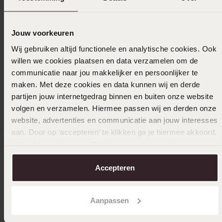
2
0.0%
1
0.0%
Jouw voorkeuren
Verzameld onder de
Gebruiksvoorwaarden
van
Wij gebruiken altijd functionele en analytische cookies. Ook
Trusted shops
willen we cookies plaatsen en data verzamelen om de
communicatie naar jou makkelijker en persoonlijker te
Filter
maken. Met deze cookies en data kunnen wij en derde
partijen jouw internetgedrag binnen en buiten onze website
volgen en verzamelen. Hiermee passen wij en derden onze
23-06-2024
website, advertenties en communicatie aan jouw interesses
aan. Door op ‘accepteren’ te klikken ga je hiermee akkoord.
Je kunt je voorkeuren altijd weer aanpassen. Lees er meer
over in ons
cookiebeleid
.
Accepteren
Uitverkocht
Ook leuk voor jou
Aanpassen