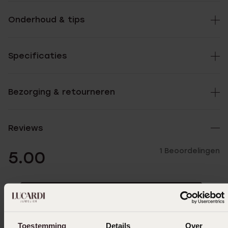
Onderhoud & tips
Specificaties
Bezorging & retourneren
Reviews
1 Beoordelingen
5.00
5
100.0%
4
0.0%
3
0.0%
Toestemming
Details
Over