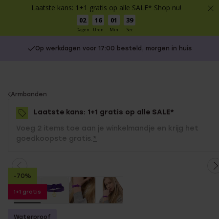
Laatste kans: 1+1 gratis op alle SALE* Shop nu!
02
16
01
39
Dagen
Uren
Min
Sec
Op werkdagen voor 17:00 besteld, morgen in huis
You
Armbanden
are
Laatste kans: 1+1 gratis op alle SALE*
here:
Voeg 2 items toe aan je winkelmandje en krijg het
goedkoopste gratis.
*
-70%
1+1 gratis
Waterproof