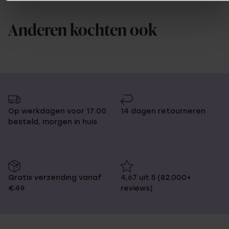
Anderen kochten ook
Op werkdagen voor 17:00
14 dagen retourneren
besteld, morgen in huis
Gratis verzending vanaf
4,67 uit 5 (82.000+
€49
reviews)