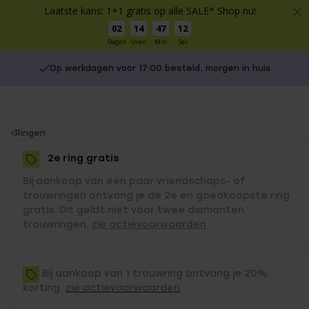
Laatste kans: 1+1 gratis op alle SALE* Shop nu!
02
14
47
12
Dagen
Uren
Min
Sec
Op werkdagen voor 17:00 besteld, morgen in huis
You
Ringen
are
2e ring gratis
here:
Bij aankoop van een paar vriendschaps- of
trouwringen ontvang je de 2e en goedkoopste ring
gratis. Dit geldt niet voor twee diamanten
trouwringen,
zie actievoorwaarden
Bij aankoop van 1 trouwring ontvang je 20%
korting,
zie actievoorwaarden