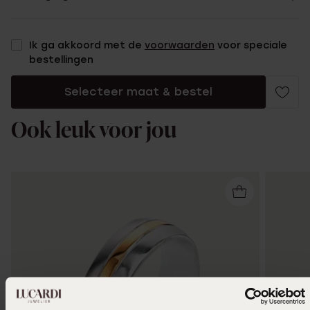
Ik ga akkoord met de
voorwaarden
voor speciale
bestellingen
Selecteer maat & bestel
Ook leuk voor jou