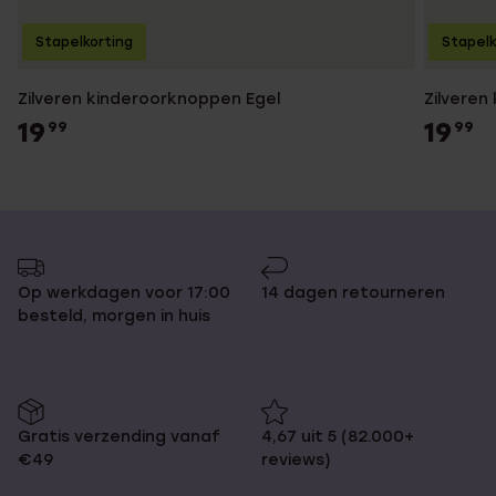
Stapelkorting
Stapelk
Zilveren kinderoorknoppen Egel
Zilveren
19
19
99
99
Op werkdagen voor 17:00
14 dagen retourneren
besteld, morgen in huis
Gratis verzending vanaf
4,67 uit 5 (82.000+
€49
reviews)