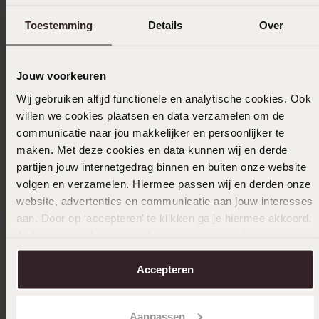
Toestemming
Details
Over
Jouw voorkeuren
-50%
Personaliseer
Bestsel
Wij gebruiken altijd functionele en analytische cookies. Ook
willen we cookies plaatsen en data verzamelen om de
Stainless steel roséplated herenliefdesring
Stainles
communicatie naar jou makkelijker en persoonlijker te
Seville
19
maken. Met deze cookies en data kunnen wij en derde
99
22
50
partijen jouw internetgedrag binnen en buiten onze website
44.99
volgen en verzamelen. Hiermee passen wij en derden onze
website, advertenties en communicatie aan jouw interesses
aan. Door op ‘accepteren’ te klikken ga je hiermee akkoord.
Je kunt je voorkeuren altijd weer aanpassen. Lees er meer
over in ons
cookiebeleid
.
Accepteren
Aanpassen