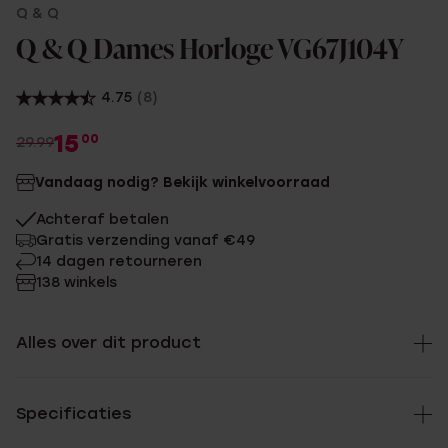
Q & Q
Q & Q Dames Horloge VG67J104Y
4.75
(8)
15
00
29.99
Vandaag nodig? Bekijk winkelvoorraad
Achteraf betalen
Gratis verzending vanaf €49
14 dagen retourneren
138 winkels
Alles over dit product
Specificaties