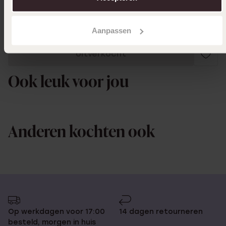
Toon meer
Aanpassen
Uitverkocht
Ook leuk voor jou
Anderen kochten ook
Op werkdagen voor 17:00
14 dagen retourneren
besteld, morgen in huis