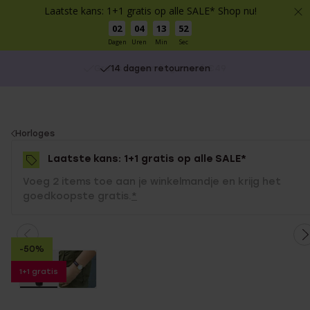
Laatste kans: 1+1 gratis op alle SALE* Shop nu!
02
04
13
52
Dagen
Uren
Min
Sec
14 dagen retourneren
You
Horloges
are
Laatste kans: 1+1 gratis op alle SALE*
here:
Voeg 2 items toe aan je winkelmandje en krijg het
goedkoopste gratis.
*
-50%
1+1 gratis