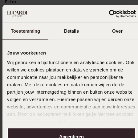
Filter
15-11-2025 - Jolanda C.
Toestemming
Details
Over
Mooie horloge
Jouw voorkeuren
Wij gebruiken altijd functionele en analytische cookies. Ook
07-06-2024 - G.j L.
willen we cookies plaatsen en data verzamelen om de
communicatie naar jou makkelijker en persoonlijker te
maken. Met deze cookies en data kunnen wij en derde
partijen jouw internetgedrag binnen en buiten onze website
04-01-2024 - H v.
volgen en verzamelen. Hiermee passen wij en derden onze
website, advertenties en communicatie aan jouw interesses
Gekochtvoor een dame op leeftijd en zij is
aan. Door op ‘accepteren’ te klikken ga je hiermee akkoord.
vol lof, cijfers zijn goed zichtbaar en helder
Je kunt je voorkeuren altijd weer aanpassen. Lees er meer
👍
over in ons
cookiebeleid
.
Accepteren