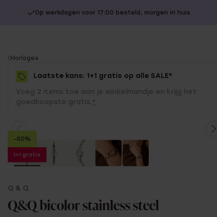
Op werkdagen voor 17:00 besteld, morgen in huis
You
Horloges
are
Laatste kans: 1+1 gratis op alle SALE*
here:
Voeg 2 items toe aan je winkelmandje en krijg het
goedkoopste gratis.
*
-50%
1+1 gratis
Q & Q
Q&Q bicolor stainless steel