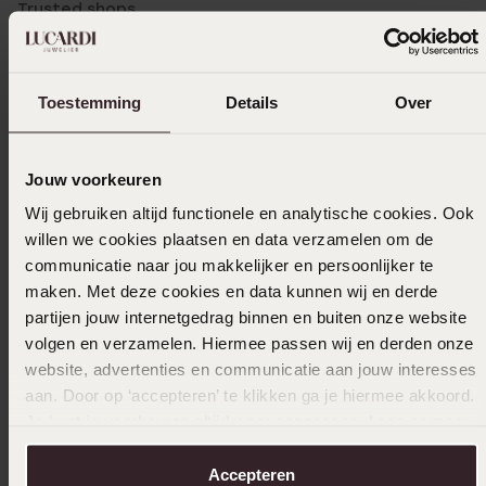
Trusted shops
Filter
Toestemming
Details
Over
13-02-2026 - Hadeel
Jouw voorkeuren
Wij gebruiken altijd functionele en analytische cookies. Ook
willen we cookies plaatsen en data verzamelen om de
14-10-2025 - T S.
communicatie naar jou makkelijker en persoonlijker te
maken. Met deze cookies en data kunnen wij en derde
partijen jouw internetgedrag binnen en buiten onze website
volgen en verzamelen. Hiermee passen wij en derden onze
29-07-2025 - Marianne M.
website, advertenties en communicatie aan jouw interesses
aan. Door op ‘accepteren’ te klikken ga je hiermee akkoord.
Vind het een chic en prima horloge. Heb
Je kunt je voorkeuren altijd weer aanpassen. Lees er meer
alleen moeite met de sluiting.
over in ons
cookiebeleid
.
Accepteren
Toon meer