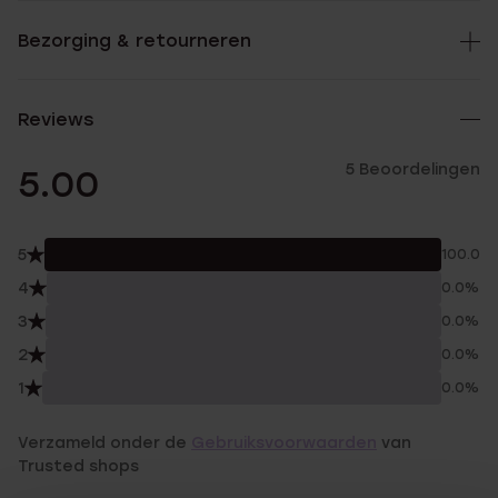
Bezorging & retourneren
Reviews
5 Beoordelingen
5.00
5
100.0%
4
0.0%
3
0.0%
2
0.0%
1
0.0%
Verzameld onder de
Gebruiksvoorwaarden
van
Trusted shops