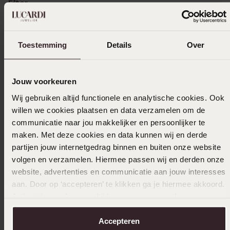
Filter
Toestemming
Details
Over
14-07-2025 - Marietta P.
Jouw voorkeuren
Wij gebruiken altijd functionele en analytische cookies. Ook
13-12-2024 - Melrisa Seintje
willen we cookies plaatsen en data verzamelen om de
Goed kwaliteit.Ben blij
communicatie naar jou makkelijker en persoonlijker te
maken. Met deze cookies en data kunnen wij en derde
partijen jouw internetgedrag binnen en buiten onze website
volgen en verzamelen. Hiermee passen wij en derden onze
05-12-2024 - Joke V.
website, advertenties en communicatie aan jouw interesses
geinig voor weinig ,top kado voor de
aan. Door op ‘accepteren’ te klikken ga je hiermee akkoord.
kerst,of verjaardag,of zomaar
Je kunt je voorkeuren altijd weer aanpassen. Lees er meer
over in ons
cookiebeleid
.
Toon meer
Accepteren