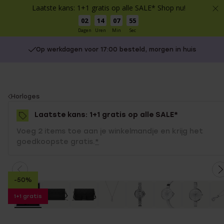
Laatste kans: 1+1 gratis op alle SALE* Shop nu!
02
14
07
55
Dagen
Uren
Min
Sec
Op werkdagen voor 17:00 besteld, morgen in huis
You
Horloges
are
Laatste kans: 1+1 gratis op alle SALE*
here:
Voeg 2 items toe aan je winkelmandje en krijg het
goedkoopste gratis.
*
-50%
1+1 gratis