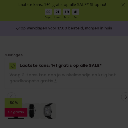
Laatste kans: 1+1 gratis op alle SALE* Shop nu!
00
21
19
41
Dagen
Uren
Min
Sec
Op werkdagen voor 17:00 besteld, morgen in huis
You
Horloges
are
Laatste kans: 1+1 gratis op alle SALE*
here:
Voeg 2 items toe aan je winkelmandje en krijg het
goedkoopste gratis.
*
-50%
1+1 gratis