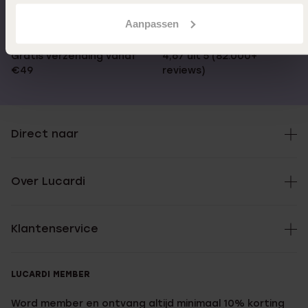
Aanpassen
Gratis verzending vanaf
4,67 uit 5 (82.000+
€49
reviews)
Direct naar
Over Lucardi
Klantenservice
LUCARDI MEMBER
Word member en ontvang altijd minimaal 10% korting