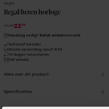
Regal
Regal heren horloge
22
50
44.99
Vandaag nodig? Bekijk winkelvoorraad
Achteraf betalen
Gratis verzending vanaf €49
14 dagen retourneren
138 winkels
Alles over dit product
Specificaties
Bezorging & retourneren