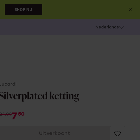
SHOP NU
 schieten
Nederlands
Lucardi
Silverplated ketting
7
50
24.99
Uitverkocht