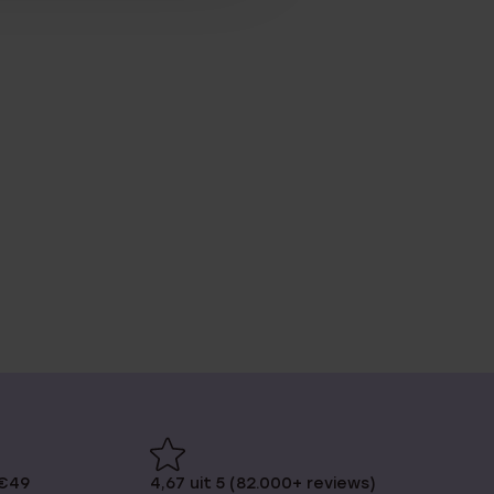
 €49
4,67 uit 5 (82.000+ reviews)