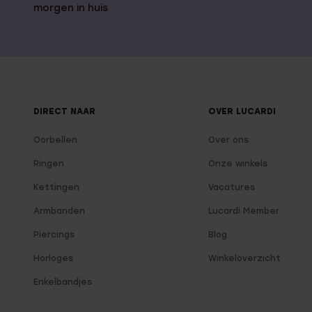
morgen in huis
DIRECT NAAR
OVER LUCARDI
Oorbellen
Over ons
Ringen
Onze winkels
Kettingen
Vacatures
Armbanden
Lucardi Member
Piercings
Blog
Horloges
Winkeloverzicht
Enkelbandjes