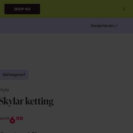
SHOP NU
 schieten
Nederlands
Waterproof
Myla
Skylar ketting
6
00
19.99