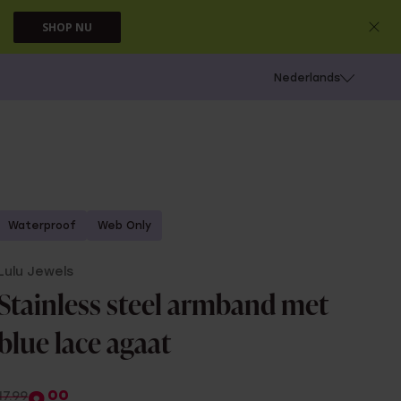
SHOP NU
 schieten
Nederlands
Waterproof
Web Only
Lulu Jewels
Stainless steel armband met
blue lace agaat
00
17.99