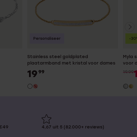
Personaliseer
-3
Stainless steel goldplated
Myla s
plaatarmband met kristal voor dames
voor 
19
99
19.99
 €49
4,67 uit 5 (82.000+ reviews)