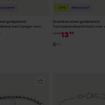
Duurzamer
-30%
Waterproof
teel goldplated
Stainless steel goldplated
mband met hanger voor
fantasiearmband munt voor
13
9
99
19.99