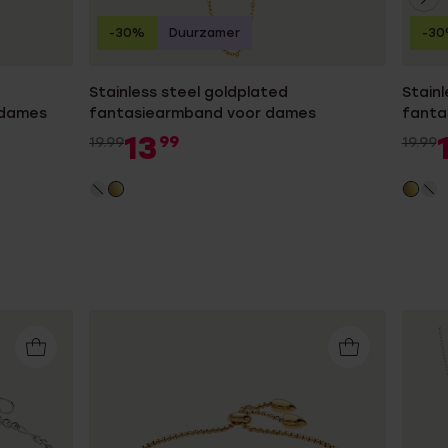
-30%
Duurzamer
-3
Stainless steel goldplated
Stainl
 dames
fantasiearmband voor dames
fanta
dame
13
99
19.99
19.99