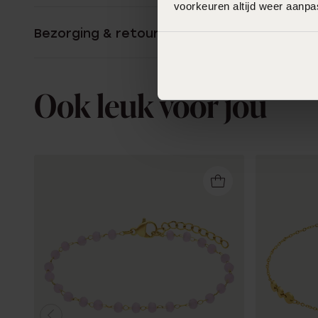
voorkeuren altijd weer aanp
Bezorging & retourneren
Ook leuk voor jou