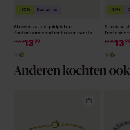
-30%
Duurzamer
-30%
Stainless steel goldplated
Stainless s
fantasiearmband met rozenkwarts
fantasiear
voor dames
dames
13
13
99
9
19.99
19.99
Anderen kochten ook