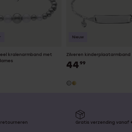
r
Nieuw
steel kralenarmband met
Zilveren kinderplaatarmband
 dames
44
99
 retourneren
Gratis verzending vanaf