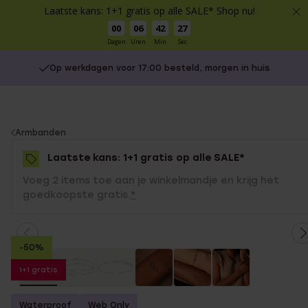
Laatste kans: 1+1 gratis op alle SALE* Shop nu!
00
06
42
27
Dagen
Uren
Min
Sec
Op werkdagen voor 17:00 besteld, morgen in huis
You
Armbanden
are
Laatste kans: 1+1 gratis op alle SALE*
here:
Voeg 2 items toe aan je winkelmandje en krijg het
goedkoopste gratis.
*
-50%
1+1 gratis
Waterproof
Web Only