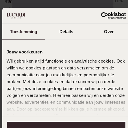
4
0.0%
3
0.0%
2
0.0%
1
0.0%
Toestemming
Details
Over
Verzameld onder de
Gebruiksvoorwaarden
van
Trusted shops
Jouw voorkeuren
Filter
Wij gebruiken altijd functionele en analytische cookies. Ook
willen we cookies plaatsen en data verzamelen om de
communicatie naar jou makkelijker en persoonlijker te
09-06-2025 - Mila K.
maken. Met deze cookies en data kunnen wij en derde
partijen jouw internetgedrag binnen en buiten onze website
Super fijn product! Geeft niet af en zit fijn!
volgen en verzamelen. Hiermee passen wij en derden onze
website, advertenties en communicatie aan jouw interesses
aan. Door op ‘accepteren’ te klikken ga je hiermee akkoord.
Je kunt je voorkeuren altijd weer aanpassen. Lees er meer
16-06-2024 - Selena P.
over in ons
cookiebeleid
.
Het is een heel leuk en mooi armbandje past