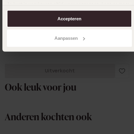
mening.
Je kunt je voorkeuren altijd weer aanpassen. Lees er meer
over in ons
cookiebeleid
.
Accepteren
02-04-2024
Aanpassen
Uitstekend
Uitverkocht
Ook leuk voor jou
Anderen kochten ook