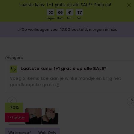
Laatste kans: 1+1 gratis op alle SALE* Shop nu!
02
06
41
17
Dagen
Uren
Min
Sec
Op werkdagen voor 17:00 besteld, morgen in huis
You
Hangers
are
Laatste kans: 1+1 gratis op alle SALE*
here:
Voeg 2 items toe aan je winkelmandje en krijg het
goedkoopste gratis.
*
-70%
1+1 gratis
Waterproof
Web Only