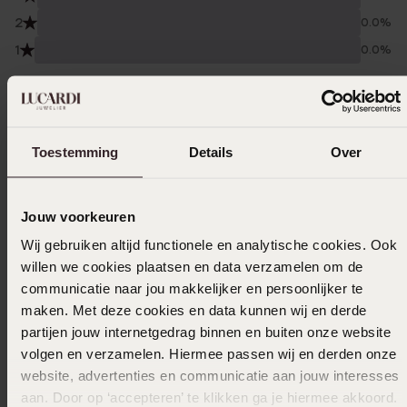
2
0.0%
1
0.0%
Verzameld onder de
Gebruiksvoorwaarden
van
Trusted shops
Filter
Toestemming
Details
Over
Jouw voorkeuren
12-06-2024 - Carla T.
Wij gebruiken altijd functionele en analytische cookies. Ook
willen we cookies plaatsen en data verzamelen om de
communicatie naar jou makkelijker en persoonlijker te
maken. Met deze cookies en data kunnen wij en derde
28-05-2024 - Iso
partijen jouw internetgedrag binnen en buiten onze website
Mooi beertje van goede kwaliteit alleen
volgen en verzamelen. Hiermee passen wij en derden onze
jammer dat hij niet goed blijft zitten. Hij
website, advertenties en communicatie aan jouw interesses
kantelt snel, gat is te groot naar mijn
aan. Door op ‘accepteren’ te klikken ga je hiermee akkoord.