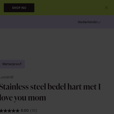
SHOP NU
 schieten
Nederlands
Waterproof
Lucardi
Stainless steel bedel hart met I
love you mom
5.00
(10)