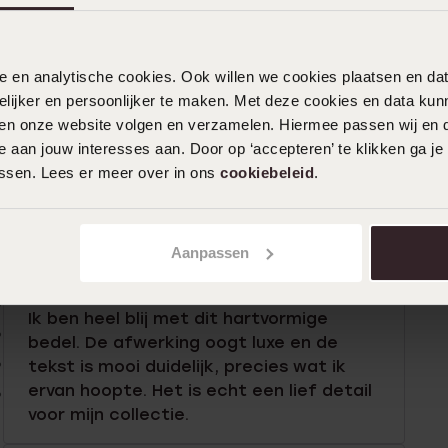
nele en analytische cookies. Ook willen we cookies plaatsen en 
ijker en persoonlijker te maken. Met deze cookies en data kunn
iten onze website volgen en verzamelen. Hiermee passen wij en 
 aan jouw interesses aan. Door op ‘accepteren’ te klikken ga je
assen. Lees er meer over in ons
cookiebeleid
.
n
Filter
Aanpassen
0%
12-05-2026 - R R.
%
Ik ben heel blij met dit hartvormige
%
bedel. De afwerking oogt luxe en de
%
tekst is mooi duidelijk, precies wat ik
ervan hoopte. Het is echt een lief detail
%
voor mijn collectie.