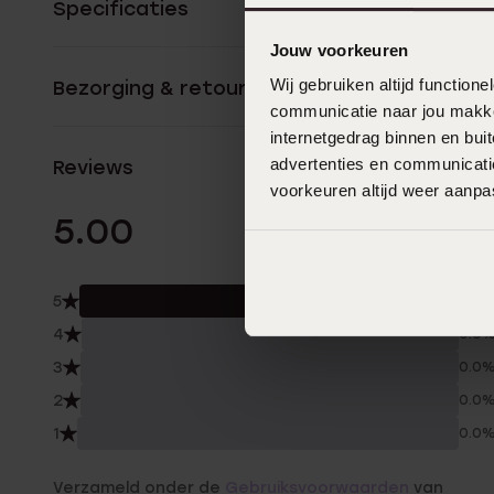
Specificaties
Jouw voorkeuren
Wij gebruiken altijd functio
Bezorging & retourneren
communicatie naar jou makkel
internetgedrag binnen en bu
advertenties en communicatie
Reviews
voorkeuren altijd weer aanp
10 Beoordelinge
5.00
5
100.
4
0.0
3
0.0
2
0.0
1
0.0
Verzameld onder de
Gebruiksvoorwaarden
van