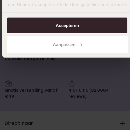
aan. Door op ‘accepteren’ te klikken ga je hiermee akkoord.
Anderen kochten ook
Je kunt je voorkeuren altijd weer aanpassen. Lees er meer
over in ons
cookiebeleid
.
Accepteren
Aanpassen
Op werkdagen voor 17:00
14 dagen retourneren
besteld, morgen in huis
Gratis verzending vanaf
4,67 uit 5 (82.000+
€49
reviews)
Direct naar