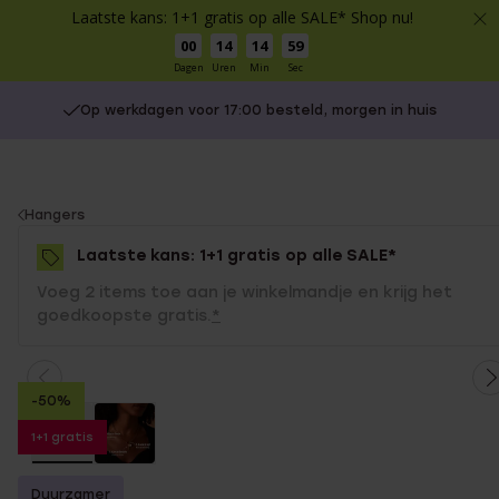
Laatste kans: 1+1 gratis op alle SALE* Shop nu!
00
14
14
59
Dagen
Uren
Min
Sec
Op werkdagen voor 17:00 besteld, morgen in huis
You
Hangers
are
Laatste kans: 1+1 gratis op alle SALE*
here:
Voeg 2 items toe aan je winkelmandje en krijg het
goedkoopste gratis.
*
-50%
1+1 gratis
Duurzamer