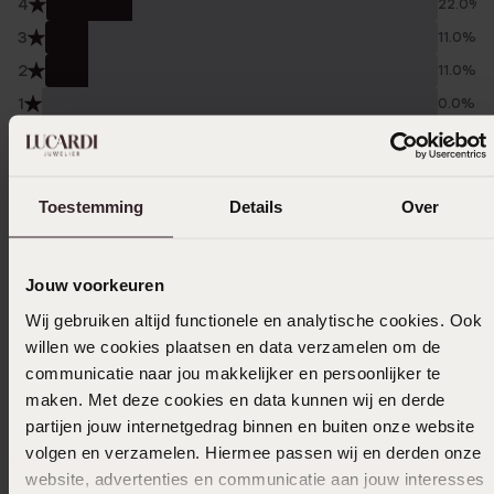
4
22.0%
3
11.0%
2
11.0%
1
0.0%
Verzameld onder de
Gebruiksvoorwaarden
van
Trusted shops
Toestemming
Details
Over
Filter
Jouw voorkeuren
05-06-2024 - Diana F.
Wij gebruiken altijd functionele en analytische cookies. Ook
willen we cookies plaatsen en data verzamelen om de
communicatie naar jou makkelijker en persoonlijker te
maken. Met deze cookies en data kunnen wij en derde
05-06-2024 - Diana F.
partijen jouw internetgedrag binnen en buiten onze website
volgen en verzamelen. Hiermee passen wij en derden onze
website, advertenties en communicatie aan jouw interesses