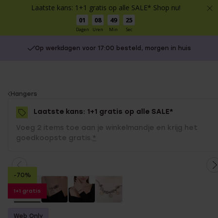
Laatste kans: 1+1 gratis op alle SALE* Shop nu!
01
08
49
25
Dagen
Uren
Min
Sec
Op werkdagen voor 17:00 besteld, morgen in huis
You
Hangers
are
Laatste kans: 1+1 gratis op alle SALE*
here:
Voeg 2 items toe aan je winkelmandje en krijg het
goedkoopste gratis.
*
-70%
1+1 gratis
Web Only