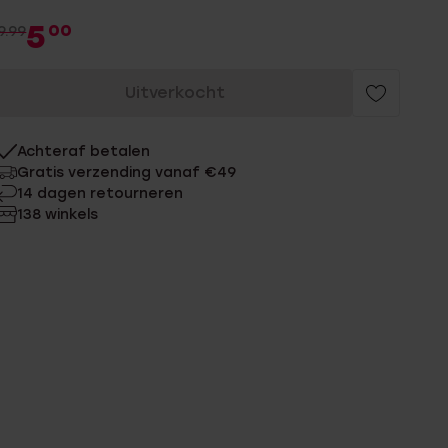
5
00
9.99
Uitverkocht
Achteraf betalen
Gratis verzending vanaf €49
14 dagen retourneren
138 winkels