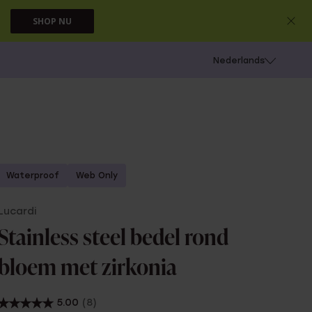
SHOP NU
 schieten
Nederlands
Waterproof
Web Only
Lucardi
Stainless steel bedel rond
bloem met zirkonia
5.00
(8)