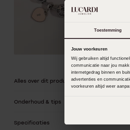
Toestemming
Jouw voorkeuren
Wij gebruiken altijd functio
communicatie naar jou makkel
internetgedrag binnen en bu
advertenties en communicatie
Alles over dit product
voorkeuren altijd weer aanp
Onderhoud & tips
Specificaties