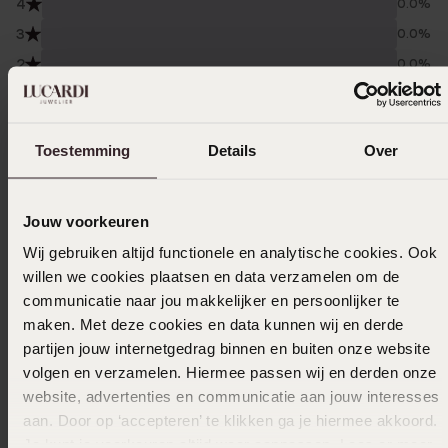
4
0.0%
3
0.0%
2
0.0%
1
0.0%
Verzameld onder de
Gebruiksvoorwaarden
van
Toestemming
Details
Over
Trusted shops
Filter
Jouw voorkeuren
Wij gebruiken altijd functionele en analytische cookies. Ook
willen we cookies plaatsen en data verzamelen om de
23-10-2025 - Olga B.
communicatie naar jou makkelijker en persoonlijker te
maken. Met deze cookies en data kunnen wij en derde
partijen jouw internetgedrag binnen en buiten onze website
volgen en verzamelen. Hiermee passen wij en derden onze
25-02-2024 - Inge Marije L.
website, advertenties en communicatie aan jouw interesses
aan. Door op ‘accepteren’ te klikken ga je hiermee akkoord.
Je kunt je voorkeuren altijd weer aanpassen. Lees er meer