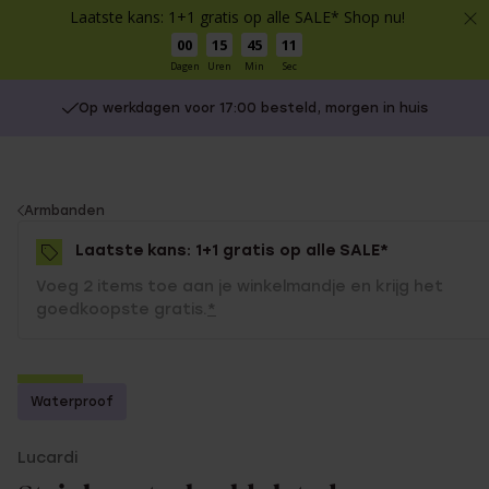
Laatste kans: 1+1 gratis op alle SALE* Shop nu!
00
15
45
11
Dagen
Uren
Min
Sec
Op werkdagen voor 17:00 besteld, morgen in huis
You
Armbanden
are
Laatste kans: 1+1 gratis op alle SALE*
here:
Voeg 2 items toe aan je winkelmandje en krijg het
goedkoopste gratis.
*
-70%
Waterproof
1+1 gratis
Lucardi