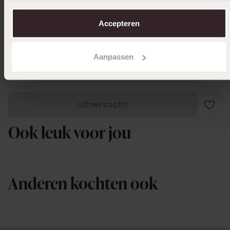
over in ons
cookiebeleid
.
15-01-2024 - Leonie S.
Accepteren
Super mooi! Past precies. Ik ben positief
verrast gezien de goedkope prijs.
Aanpassen
Uitverkocht
Ook leuk voor jou
Anderen kochten ook