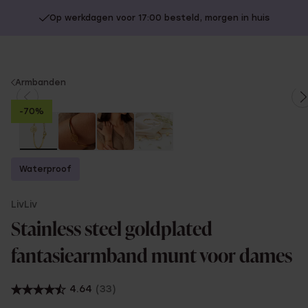
Op werkdagen voor 17:00 besteld, morgen in huis
You
Armbanden
are
-70%
here:
Waterproof
LivLiv
Stainless steel goldplated
fantasiearmband munt voor dames
4.64
(33)