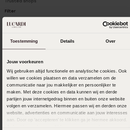
Trusted shops
Filter
01-02-2026 - C K.
Toestemming
Details
Over
Ik heb het kettinkje er al van en nu ook een
bijpassend armbandje. Beetje moeilijk
dichtmaken maar dat laten we gewoon
Jouw voorkeuren
doen 😃
Wij gebruiken altijd functionele en analytische cookies. Ook
willen we cookies plaatsen en data verzamelen om de
communicatie naar jou makkelijker en persoonlijker te
maken. Met deze cookies en data kunnen wij en derde
27-01-2026 - Didy S.
partijen jouw internetgedrag binnen en buiten onze website
volgen en verzamelen. Hiermee passen wij en derden onze
website, advertenties en communicatie aan jouw interesses
aan. Door op ‘accepteren’ te klikken ga je hiermee akkoord.
15-11-2025 - Lia G.
Je kunt je voorkeuren altijd weer aanpassen. Lees er meer